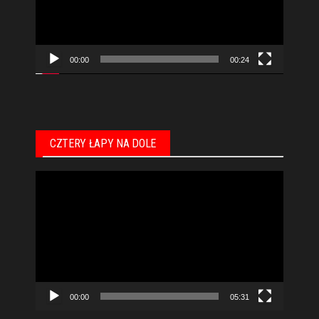
00:00
00:24
CZTERY ŁAPY NA DOLE
Odtwarzacz
video
00:00
05:31