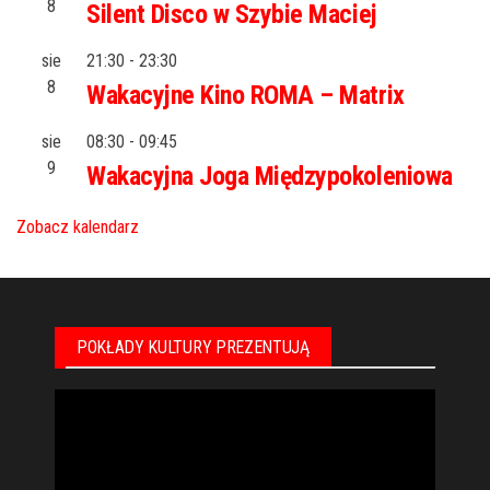
8
Silent Disco w Szybie Maciej
sie
21:30
-
23:30
8
Wakacyjne Kino ROMA – Matrix
sie
08:30
-
09:45
9
Wakacyjna Joga Międzypokoleniowa
Zobacz kalendarz
POKŁADY KULTURY PREZENTUJĄ
Odtwarzacz
video