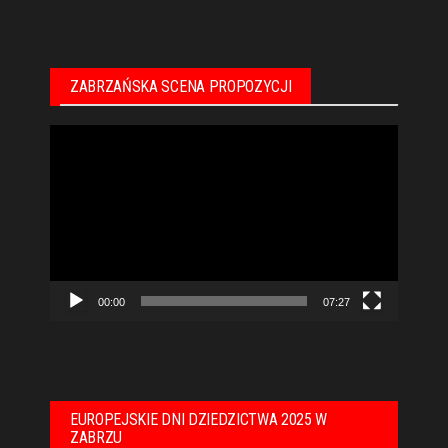
ZABRZAŃSKA SCENA PROPOZYCJI
Odtwarzacz
video
00:00
07:27
EUROPEJSKIE DNI DZIEDZICTWA 2025 W
ZABRZU