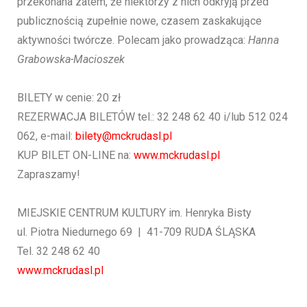
przekonana zatem, że niektórzy z nich odkryją przed
publicznością zupełnie nowe, czasem zaskakujące
aktywności twórcze. Polecam jako prowadząca:
Hanna
Grabowska-Macioszek
BILETY w cenie: 20 zł
REZERWACJA BILETÓW tel.: 32 248 62 40 i/lub 512 024
062, e-mail:
bilety@mckrudasl.pl
KUP BILET ON-LINE na:
www.mckrudasl.pl
Zapraszamy!
MIEJSKIE CENTRUM KULTURY im. Henryka Bisty
ul. Piotra Niedurnego 69 | 41-709 RUDA ŚLĄSKA
Tel. 32 248 62 40
www.mckrudasl.pl