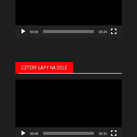
00:00
00:24
CZTERY ŁAPY NA DOLE
Odtwarzacz
video
00:00
05:31