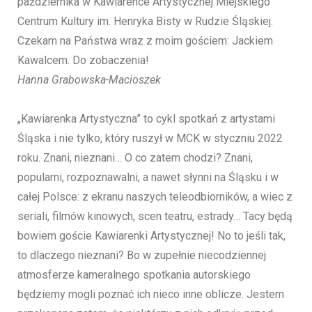
października w Kawiarence Artystycznej Miejskiego
Centrum Kultury im. Henryka Bisty w Rudzie Śląskiej.
Czekam na Państwa wraz z moim gościem: Jackiem
Kawalcem. Do zobaczenia!
Hanna Grabowska-Macioszek
„Kawiarenka Artystyczna” to cykl spotkań z artystami
Śląska i nie tylko, który ruszył w MCK w styczniu 2022
roku. Znani, nieznani… O co zatem chodzi? Znani,
popularni, rozpoznawalni, a nawet słynni na Śląsku i w
całej Polsce: z ekranu naszych teleodbiorników, a wiec z
seriali, filmów kinowych, scen teatru, estrady… Tacy będą
bowiem goście Kawiarenki Artystycznej! No to jeśli tak,
to dlaczego nieznani? Bo w zupełnie niecodziennej
atmosferze kameralnego spotkania autorskiego
będziemy mogli poznać ich nieco inne oblicze. Jestem