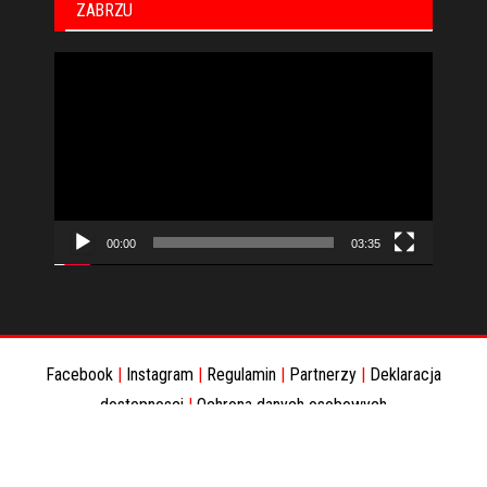
ZABRZU
Odtwarzacz
video
00:00
03:35
Facebook
|
Instagram
|
Regulamin
|
Partnerzy
|
Deklaracja
dostepnosci
|
Ochrona danych osobowych