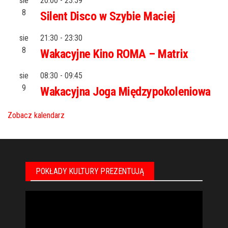
sie
20:00
-
23:59
8
Silent Disco w Szybie Maciej
sie
21:30
-
23:30
8
Wakacyjne Kino ROMA – Matrix
sie
08:30
-
09:45
9
Wakacyjna Joga Międzypokoleniowa
Zobacz kalendarz
POKŁADY KULTURY PREZENTUJĄ
Odtwarzacz
video