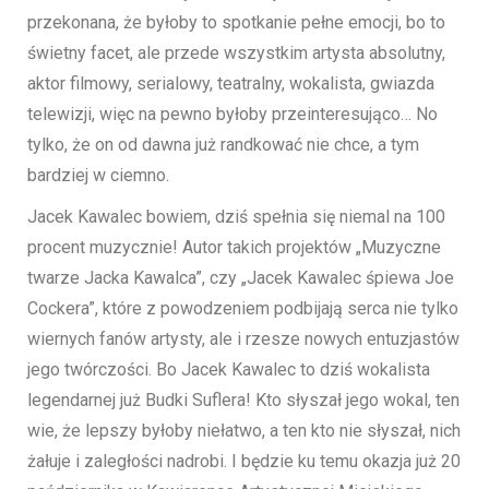
przekonana, że byłoby to spotkanie pełne emocji, bo to
świetny facet, ale przede wszystkim artysta absolutny,
aktor filmowy, serialowy, teatralny, wokalista, gwiazda
telewizji, więc na pewno byłoby przeinteresująco… No
tylko, że on od dawna już randkować nie chce, a tym
bardziej w ciemno.
Jacek Kawalec bowiem, dziś spełnia się niemal na 100
procent muzycznie! Autor takich projektów „Muzyczne
twarze Jacka Kawalca”, czy „Jacek Kawalec śpiewa Joe
Cockera”, które z powodzeniem podbijają serca nie tylko
wiernych fanów artysty, ale i rzesze nowych entuzjastów
jego twórczości. Bo Jacek Kawalec to dziś wokalista
legendarnej już Budki Suflera! Kto słyszał jego wokal, ten
wie, że lepszy byłoby niełatwo, a ten kto nie słyszał, nich
żałuje i zaległości nadrobi. I będzie ku temu okazja już 20