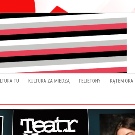
Pokładykultury.eu
Zabrzański
szybowskaz
wydarzeń
LTURA TU
KULTURA ZA MIEDZĄ
FELIETONY
KĄTEM OKA