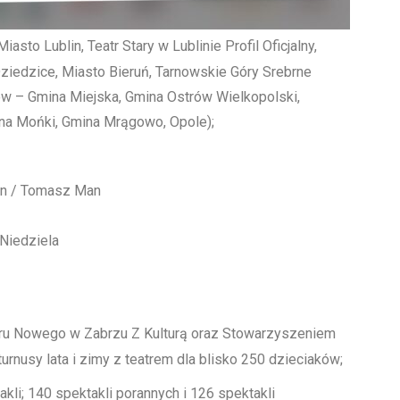
asto Lublin, Teatr Stary w Lublinie Profil Oficjalny,
iedzice, Miasto Bieruń, Tarnowskie Góry Srebrne
ów – Gmina Miejska, Gmina Ostrów Wielkopolski,
ina Mońki, Gmina Mrągowo, Opole);
yn / Tomasz Man
 Niedziela
ru Nowego w Zabrzu Z Kulturą oraz Stowarzyszeniem
nusy lata i zimy z teatrem dla blisko 250 dzieciaków;
li; 140 spektakli porannych i 126 spektakli