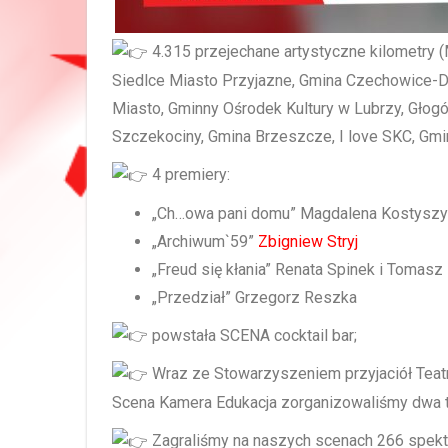
4.315 przejechane artystyczne kilometry (Mi
Siedlce Miasto Przyjazne, Gmina Czechowice-Dz
Miasto, Gminny Ośrodek Kultury w Lubrzy, Głog
Szczekociny, Gmina Brzeszcze, I love SKC, Gm
4 premiery:
„Ch…owa pani domu” Magdalena Kostysz
„Archiwum`59”
Zbigniew Stryj
„Freud się kłania” Renata Spinek i Tomasz
„Przedział” Grzegorz Reszka
powstała SCENA cocktail bar;
Wraz ze Stowarzyszeniem przyjaciół Teat
Scena Kamera Edukacja zorganizowaliśmy dwa tur
Zagraliśmy na naszych scenach 266 spektak