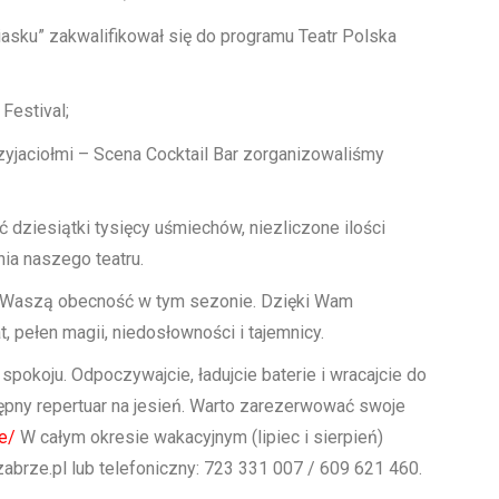
asku” zakwalifikował się do programu Teatr Polska
Festival;
yjaciołmi – Scena Cocktail Bar zorganizowaliśmy
 dziesiątki tysięcy uśmiechów, niezliczone ilości
nia naszego teatru.
a Waszą obecność w tym sezonie. Dzięki Wam
 pełen magii, niedosłowności i tajemnicy.
pokoju. Odpoczywajcie, ładujcie baterie i wracajcie do
tępny repertuar na jesień. Warto zarezerwować swoje
e/
W całym okresie wakacyjnym (lipiec i sierpień)
zabrze.pl lub telefoniczny: 723 331 007 / 609 621 460.