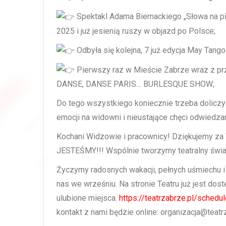
Spektakl Adama Biernackiego „Słowa na pi
2025 i już jesienią ruszy w objazd po Polsce;
Odbyła się kolejna, 7 już edycja May Tango 
Pierwszy raz w Mieście Zabrze wraz z prz
DANSE, DANSE PARIS… BURLESQUE SHOW;
Do tego wszystkiego koniecznie trzeba doliczyć
emocji na widowni i nieustające chęci odwiedza
Kochani Widzowie i pracownicy! Dziękujemy z
JESTEŚMY!!! Wspólnie tworzymy teatralny świat,
Życzymy radosnych wakacji, pełnych uśmiechu i s
nas we wrześniu. Na stronie Teatru już jest dos
ulubione miejsca.
https://teatrzabrze.pl/schedul
kontakt z nami będzie online: organizacja@teatr