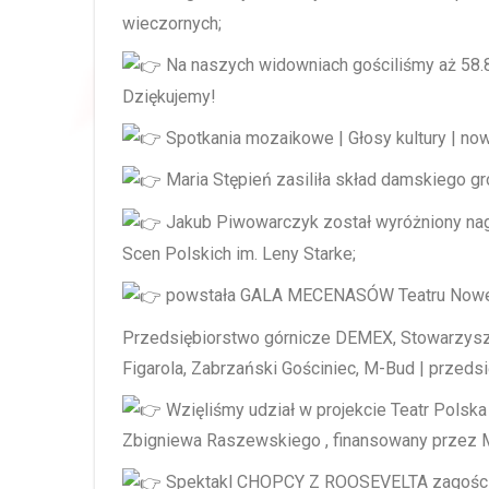
wieczornych;
Na naszych widowniach gościliśmy aż 58
Dziękujemy!
Spotkania mozaikowe | Głosy kultury | nowy
Maria Stępień zasiliła skład damskiego gr
Jakub Piwowarczyk został wyróżniony nag
Scen Polskich im. Leny Starke;
powstała GALA MECENASÓW Teatru Nowego
Przedsiębiorstwo górnicze DEMEX, Stowarzysze
Figarola, Zabrzański Gościniec, M-Bud | przeds
Wzięliśmy udział w projekcie Teatr Polska
Zbigniewa Raszewskiego , finansowany przez M
Spektakl CHOPCY Z ROOSEVELTA zagościł