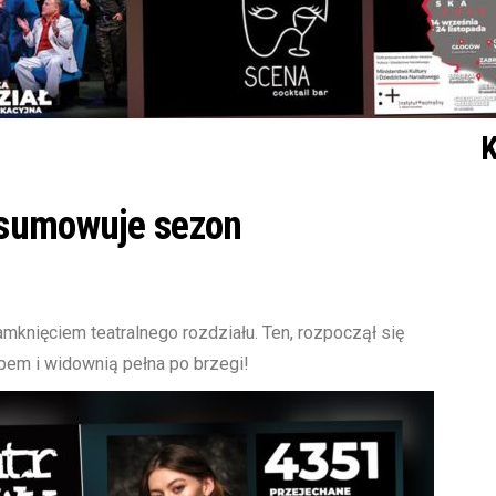
K
dsumowuje sezon
knięciem teatralnego rozdziału. Ten, rozpoczął się
pem i widownią pełna po brzegi!