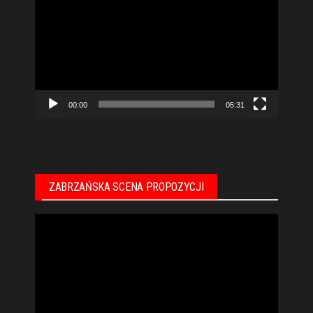
video
00:00
05:31
ZABRZAŃSKA SCENA PROPOZYCJI
Odtwarzacz
video