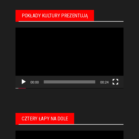
POKŁADY KULTURY PREZENTUJĄ
Odtwarzacz
video
00:00
00:24
CZTERY ŁAPY NA DOLE
Odtwarzacz