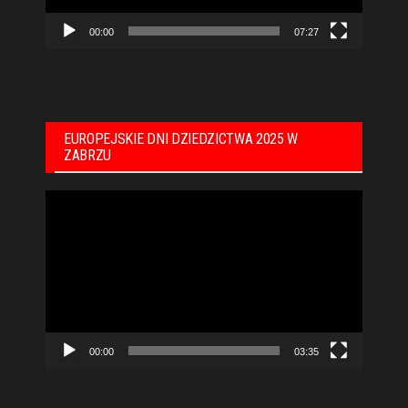
00:00
07:27
EUROPEJSKIE DNI DZIEDZICTWA 2025 W
ZABRZU
Odtwarzacz
video
00:00
03:35