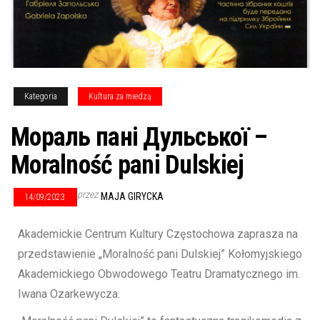
Kategoria
Kultura za miedzą
Мораль пані Дульської –
Moralność pani Dulskiej
przez
MAJA GIRYCKA
14/09/2023
Akademickie Centrum Kultury Częstochowa zaprasza na
przedstawienie „Moralność pani Dulskiej” Kołomyjskiego
Akademickiego Obwodowego Teatru Dramatycznego im.
Iwana Ozarkewycza.