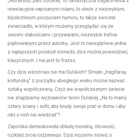
„Moralność pani Dulskiej” to fantastyczna tragikomedia z
rewelacyjnie napisanymi rolami, to utwór z niezwykłym,
błyskotliwym poczuciem humoru, to także swoiste
zwierciadło, w którym możemy przeglądać się ze
swoimi słabościami i przywarami, niezwykle trafnie
piętnowanymi przez autorkę. Jest to niewątpliwie jedna
z najlepszych polskich komedii, dziś można powiedzieć,
klasycznych. I nie jest to frazes.
Czy dziś wśród nas nie ma Dulskich? Śmiało „tragifarsę
kołtuńską” z początku ubiegłego wieku można nazwać
sztuką współczesną. Czyż we współczesnym świecie
nie znajdziemy wyznawców teorii Dulskiej: „Na to mamy
cztery ściany i sufit, aby brudy swoje prać w domu i aby
nikt o nich nie wiedział”?
Zapolska demaskowała obłudę moralną, chciwość,
rozkład życia rodzinnego. Dziś możemy mówić o