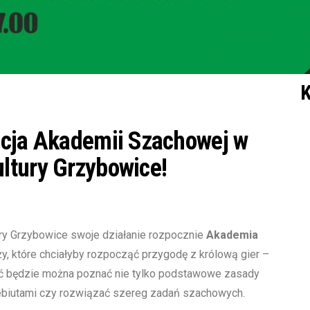
K
acja Akademii Szachowej w
ltury Grzybowice!
ry Grzybowice swoje działanie rozpocznie
Akademia
eży, które chciałyby rozpocząć przygodę z królową gier –
ęć będzie można poznać nie tylko podstawowe zasady
debiutami czy rozwiązać szereg zadań szachowych.