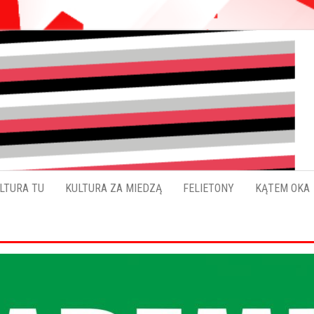
Pokładykultury.eu
Zabrzański
szybowskaz
wydarzeń
LTURA TU
KULTURA ZA MIEDZĄ
FELIETONY
KĄTEM OKA