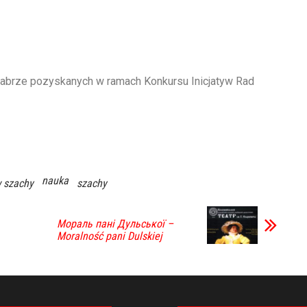
abrze pozyskanych w ramach Konkursu Inicjatyw Rad
nauka
w szachy
szachy
Мораль пані Дульської –
Moralność pani Dulskiej