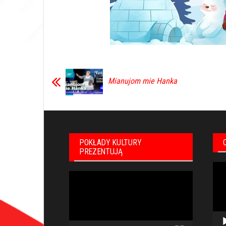
Mianujom mie Hanka
POKŁADY KULTURY
PREZENTUJĄ
Odt
Odtwarzacz
vid
video