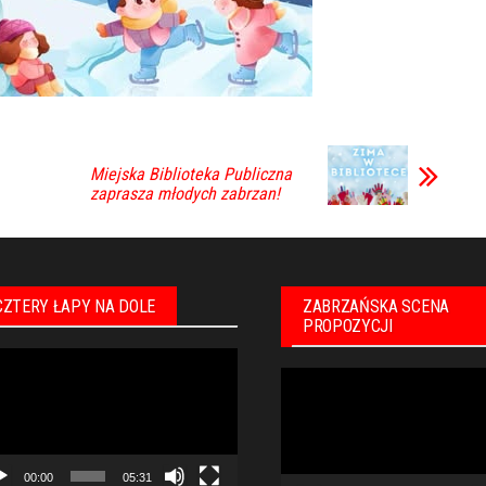
Miejska Biblioteka Publiczna
zaprasza młodych zabrzan!
CZTERY ŁAPY NA DOLE
ZABRZAŃSKA SCENA
PROPOZYCJI
warzacz
Odtwarzacz
eo
video
00:00
05:31