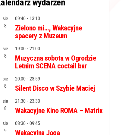
alendarz wydarzeń
sie
09:40
-
13:10
8
Zielono mi…, Wakacyjne
spacery z Muzeum
sie
19:00
-
21:00
8
Muzyczna sobota w Ogrodzie
Letnim SCENA coctail bar
sie
20:00
-
23:59
8
Silent Disco w Szybie Maciej
sie
21:30
-
23:30
8
Wakacyjne Kino ROMA – Matrix
sie
08:30
-
09:45
9
Wakacyjna Joga