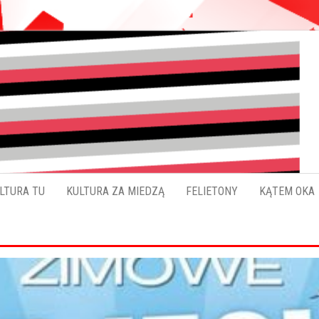
Pokładykultury.eu
Zabrzański
szybowskaz
wydarzeń
LTURA TU
KULTURA ZA MIEDZĄ
FELIETONY
KĄTEM OKA