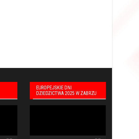
EUROPEJSKIE DNI
DZIEDZICTWA 2025 W ZABRZU
Odtwarzacz
video