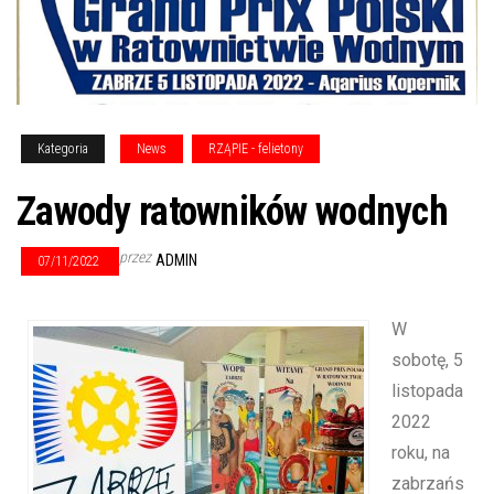
Kategoria
News
RZĄPIE - felietony
Zawody ratowników wodnych
przez
ADMIN
07/11/2022
W
sobotę, 5
listopada
2022
roku, na
zabrzańs