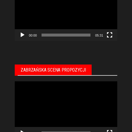
00:00
05:31
ZABRZAŃSKA SCENA PROPOZYCJI
Odtwarzacz
video