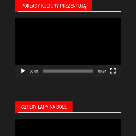
POKŁADY KULTURY PREZENTUJĄ
Odtwarzacz
video
00:00
00:24
CZTERY ŁAPY NA DOLE
Odtwarzacz
video