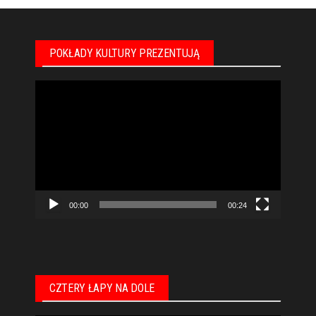
POKŁADY KULTURY PREZENTUJĄ
Odtwarzacz
video
00:00
00:24
CZTERY ŁAPY NA DOLE