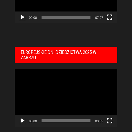
00:00
07:27
EUROPEJSKIE DNI DZIEDZICTWA 2025 W
ZABRZU
Odtwarzacz
video
00:00
03:35