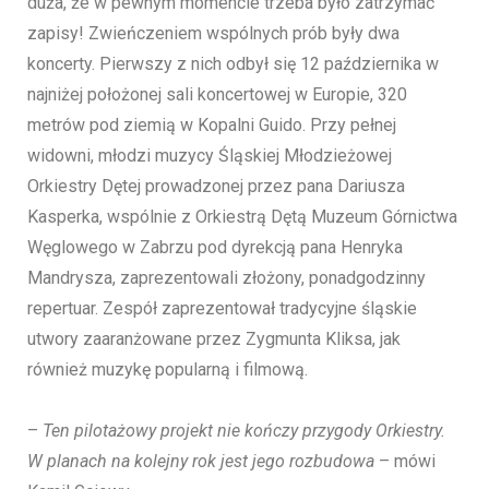
duża, że w pewnym momencie trzeba było zatrzymać
zapisy! Zwieńczeniem wspólnych prób były dwa
koncerty. Pierwszy z nich odbył się 12 października w
najniżej położonej sali koncertowej w Europie, 320
metrów pod ziemią w Kopalni Guido. Przy pełnej
widowni, młodzi muzycy Śląskiej Młodzieżowej
Orkiestry Dętej prowadzonej przez pana Dariusza
Kasperka, wspólnie z Orkiestrą Dętą Muzeum Górnictwa
Węglowego w Zabrzu pod dyrekcją pana Henryka
Mandrysza, zaprezentowali złożony, ponadgodzinny
repertuar. Zespół zaprezentował tradycyjne śląskie
utwory zaaranżowane przez Zygmunta Kliksa, jak
również muzykę popularną i filmową.
–
Ten pilotażowy projekt nie kończy przygody Orkiestry.
W planach na kolejny rok jest jego rozbudowa
– mówi