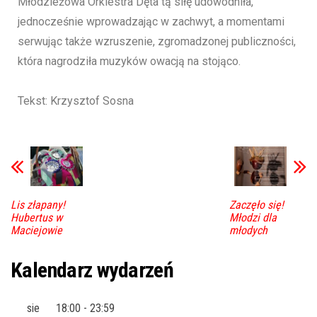
Młodzieżowa Orkiestra Dęta tą siłę udowodniła,
jednocześnie wprowadzając w zachwyt, a momentami
serwując także wzruszenie, zgromadzonej publiczności,
która nagrodziła muzyków owacją na stojąco.
Tekst: Krzysztof Sosna
Lis złapany!
Zaczęło się!
Hubertus w
Młodzi dla
Maciejowie
młodych
Kalendarz wydarzeń
sie
18:00
-
23:59