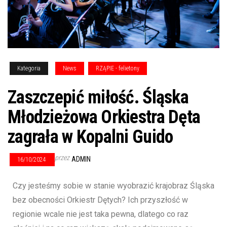
Kategoria
News
RZĄPIE - felietony
Zaszczepić miłość. Śląska
Młodzieżowa Orkiestra Dęta
zagrała w Kopalni Guido
przez
ADMIN
16/10/2024
Czy jesteśmy sobie w stanie wyobrazić krajobraz Śląska
bez obecności Orkiestr Dętych? Ich przyszłość w
regionie wcale nie jest taka pewna, dlatego co raz