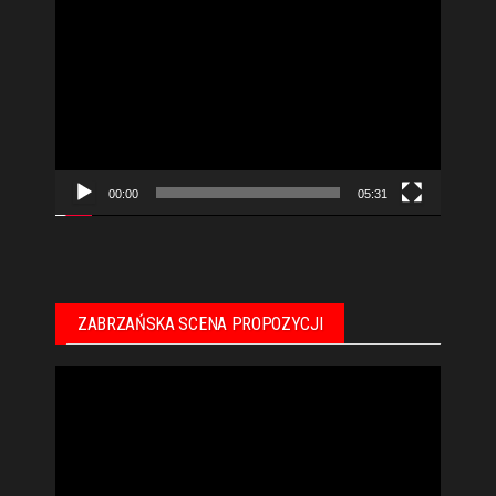
Odtwarzacz
video
00:00
05:31
ZABRZAŃSKA SCENA PROPOZYCJI
Odtwarzacz
video