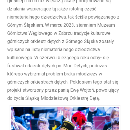
głośniej i na co raz większą skalę podejmowane są
działania wspierające tą jakże istotną część
niematerialnego dziedzictwa, tak ściśle powiązanego z
Górnym Śląskiem. W marcu 2023, staraniem Muzeum
Górnictwa Węglowego w Zabrzu tradycje kulturowe
górniczych orkiestr dętych z Górnego Śląska zostały
wpisane na listę niematerialnego dziedzictwa
kulturowego. W czerwcu bieżącego roku odbył się
festiwal orkiestr dętych pn. Moc Dętych, podczas
którego wybrzmiał problem braku młodzieży w
górniczych orkiestrach dętych. Pokłosiem tego stał się
projekt stworzony przez panią Ewę Wojtoń, powołujący
do życia Śląską Młodzieżową Orkiestrę Dętą.