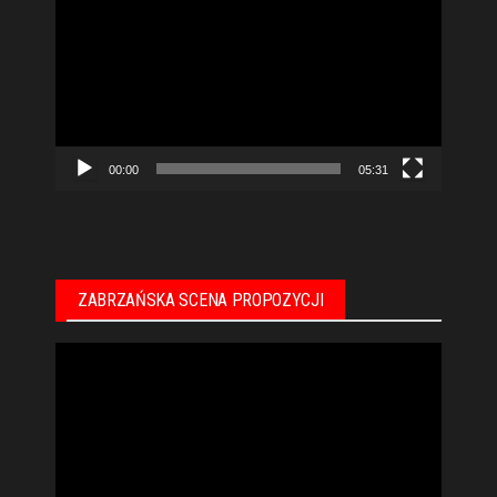
video
00:00
05:31
ZABRZAŃSKA SCENA PROPOZYCJI
Odtwarzacz
video