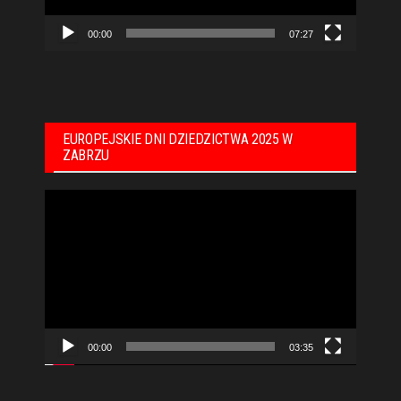
00:00
07:27
EUROPEJSKIE DNI DZIEDZICTWA 2025 W
ZABRZU
Odtwarzacz
video
00:00
03:35