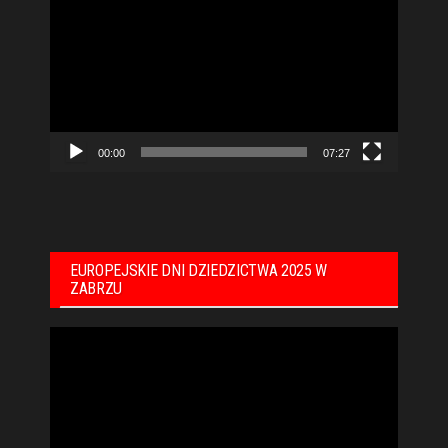
video
00:00
07:27
EUROPEJSKIE DNI DZIEDZICTWA 2025 W
ZABRZU
Odtwarzacz
video