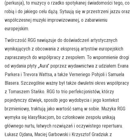
(perkusja), to muzycy o rzadko spotykanej świadomości tego, co
robią i do jakiego celu dążą. Sytuują się w przestrzeni jazzu oraz
współczesnej muzyki improwizowanej, o zabarwieniu
europejskim.
Twórczość RGG nawiązuje do doświadczeń artystycznych
wynikających z obcowania z ekspresją artystów europejskich
zapraszanych do współpracy z zespołem. To wspomnienie drogi
od wydania płyty „Aura” poprzez wydawnictwa z udziałem Evana
Parkera i Trevora Wattsa, a także Verneriego Pohjoli i Samuela
Blasera. Szczególnie ważny był także dwuletni okres współpracy
z Tomaszem Stańko. RGG to trio perfekcjonistów, którzy
pojedynczy dźwięk, sposób jego wydobycia i jego kontekst
brzmieniowy, traktują jako wartość samą w sobie. Muzyka RGG
wymyka się klasyfikacjom, bo członkowie zespołu unikają
głównego nurtu, łatwych rozwiązań i oczywistego repertuaru.
Łukasz Ojdana, Maciej Garbowski i Krzysztof Gradziuk z