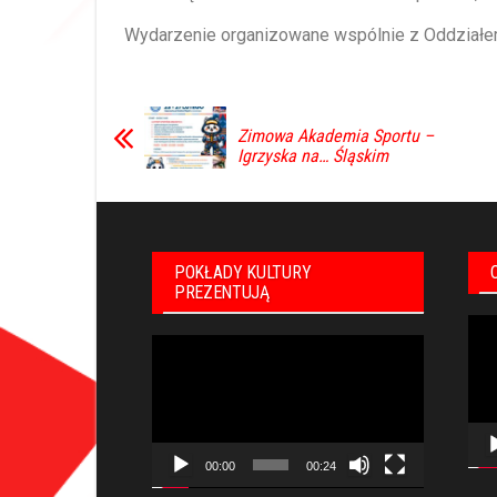
Wydarzenie organizowane wspólnie z Oddziałe
Zimowa Akademia Sportu –
Igrzyska na… Śląskim
POKŁADY KULTURY
PREZENTUJĄ
Odt
Odtwarzacz
vid
video
00:00
00:24