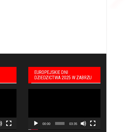
EUROPEJSKIE DNI
DZIEDZICTWA 2025 W ZABRZU
Odtwarzacz
video
00:00
03:35