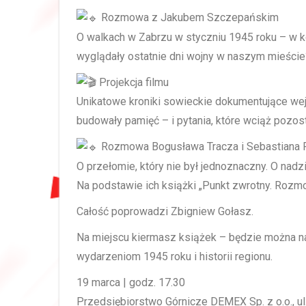
Rozmowa z Jakubem Szczepańskim
O walkach w Zabrzu w styczniu 1945 roku – w ko
wyglądały ostatnie dni wojny w naszym mieście
Projekcja filmu
Unikatowe kroniki sowieckie dokumentujące wej
budowały pamięć – i pytania, które wciąż pozost
Rozmowa Bogusława Tracza i Sebastiana
O przełomie, który nie był jednoznaczny. O nadzie
Na podstawie ich książki „Punkt zwrotny. Rozm
Całość poprowadzi Zbigniew Gołasz.
Na miejscu kiermasz książek – będzie można na
wydarzeniom 1945 roku i historii regionu.
19 marca | godz. 17.30
Przedsiębiorstwo Górnicze DEMEX Sp. z o.o., ul