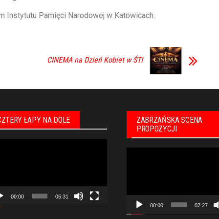
m Instytutu Pamięci Narodowej w Katowicach.
CINEMA na Dzień Kobiet w ŚTI
CZTERY ŁAPY NA DOLE
ZABRZAŃSKA SCENA
PROPOZYCJI
warzacz
Odtwarzacz
eo
video
00:00
05:31
00:00
07:27