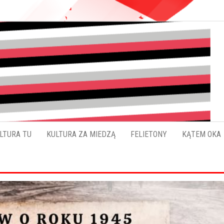
Pokładykultury.eu
Zabrzański
szybowskaz
wydarzeń
LTURA TU
KULTURA ZA MIEDZĄ
FELIETONY
KĄTEM OKA