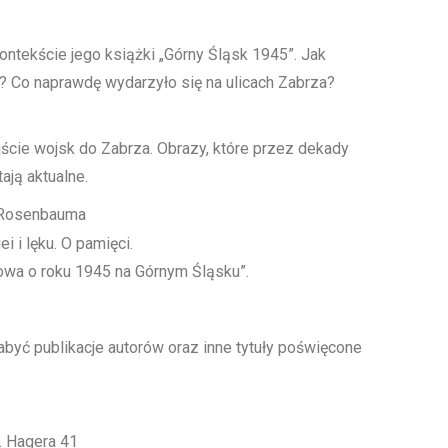
ntekście jego książki „Górny Śląsk 1945”. Jak
? Co naprawdę wydarzyło się na ulicach Zabrza?
ście wojsk do Zabrza. Obrazy, które przez dekady
ają aktualne.
 Rosenbauma
i i lęku. O pamięci.
owa o roku 1945 na Górnym Śląsku”.
być publikacje autorów oraz inne tytuły poświęcone
. Hagera 41