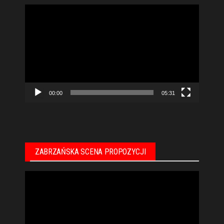
Odtwarzacz
video
00:00
05:31
ZABRZAŃSKA SCENA PROPOZYCJI
Odtwarzacz
video