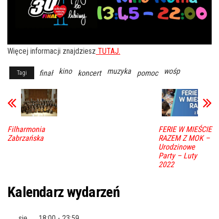
Więcej informacji znajdziesz
TUTAJ.
kino
muzyka
wośp
finał
koncert
pomoc
Tagi
Filharmonia
FERIE W MIEŚCIE
Zabrzańska
RAZEM Z MOK –
Urodzinowe
Party – Luty
2022
Kalendarz wydarzeń
sie
18:00
-
23:59