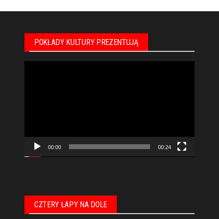
POKŁADY KULTURY PREZENTUJĄ
Odtwarzacz
video
00:00
00:24
CZTERY ŁAPY NA DOLE