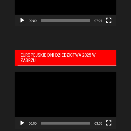
00:00
07:27
EUROPEJSKIE DNI DZIEDZICTWA 2025 W
ZABRZU
Odtwarzacz
video
00:00
03:35