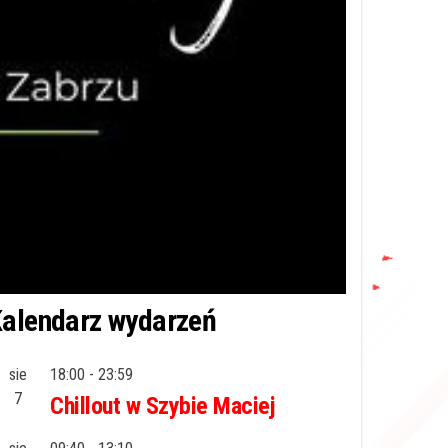
alendarz wydarzeń
sie
18:00
-
23:59
7
Chillout w Szybie Maciej