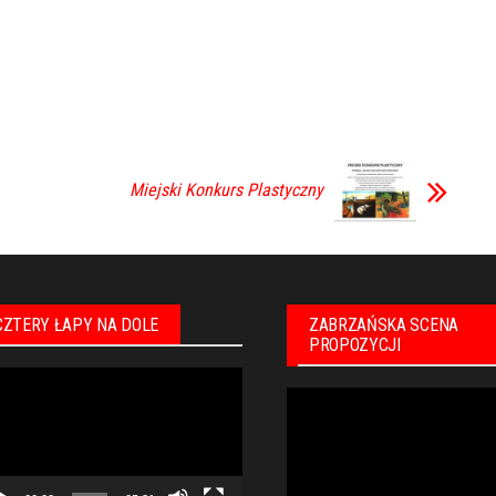
Miejski Konkurs Plastyczny
CZTERY ŁAPY NA DOLE
ZABRZAŃSKA SCENA
PROPOZYCJI
warzacz
Odtwarzacz
eo
video