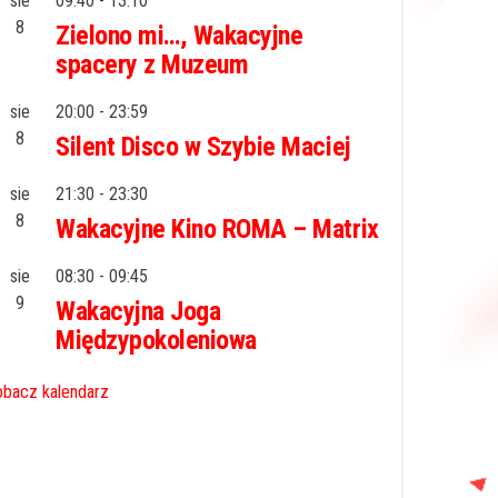
sie
09:40
-
13:10
8
Zielono mi…, Wakacyjne
spacery z Muzeum
sie
20:00
-
23:59
8
Silent Disco w Szybie Maciej
sie
21:30
-
23:30
8
Wakacyjne Kino ROMA – Matrix
sie
08:30
-
09:45
9
Wakacyjna Joga
Międzypokoleniowa
bacz kalendarz