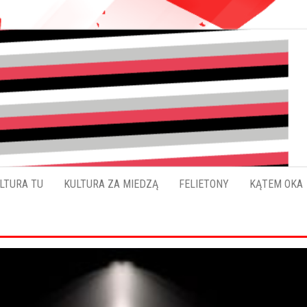
Pokładykultury.eu
Zabrzański
szybowskaz
wydarzeń
LTURA TU
KULTURA ZA MIEDZĄ
FELIETONY
KĄTEM OKA