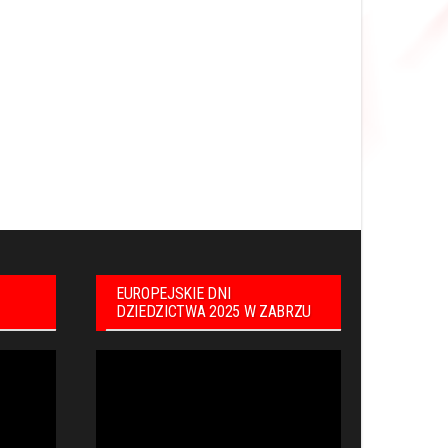
EUROPEJSKIE DNI
DZIEDZICTWA 2025 W ZABRZU
Odtwarzacz
video