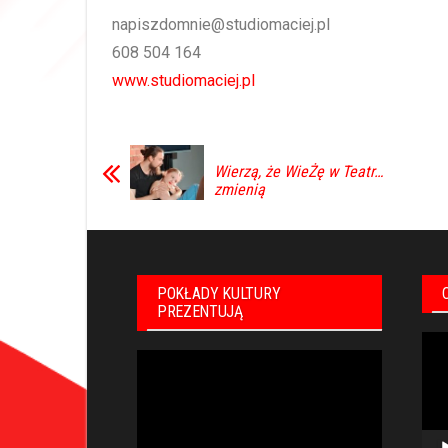
napiszdomnie@studiomaciej.pl
608 504 164
www.studiomaciej.pl
Wierzą, że WieŻę w Teatr…
zmienią
POKŁADY KULTURY
PREZENTUJĄ
Odt
Odtwarzacz
vid
video