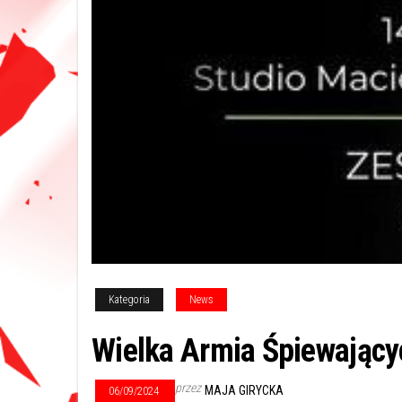
Kategoria
News
Wielka Armia Śpiewającyc
przez
MAJA GIRYCKA
06/09/2024