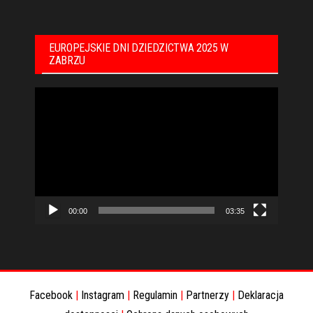
EUROPEJSKIE DNI DZIEDZICTWA 2025 W
ZABRZU
Odtwarzacz
video
00:00
03:35
Facebook
|
Instagram
|
Regulamin
|
Partnerzy
|
Deklaracja