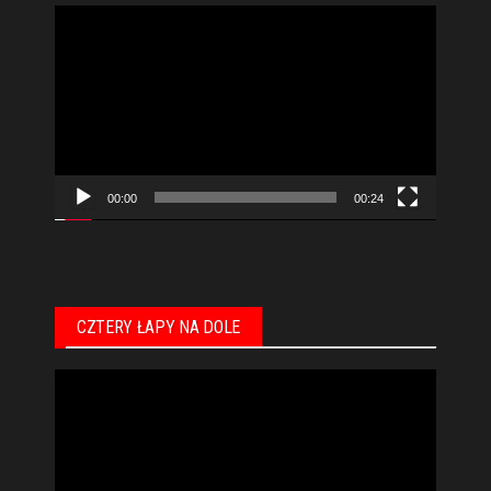
Odtwarzacz
video
00:00
00:24
CZTERY ŁAPY NA DOLE
Odtwarzacz
video