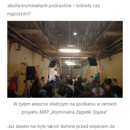
słucha kryminalnych podcastów – kobiety czy
mężczyźni?
W byłym areszcie śledczym na spotkaniu w ramach
projektu MBP „Kryminalne Zagadki Śląska”
Już dawno nie było takich tłumów przed wejściem do