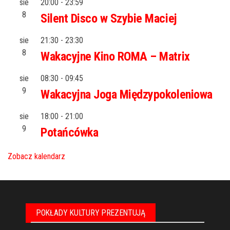
sie
20:00
-
23:59
8
Silent Disco w Szybie Maciej
sie
21:30
-
23:30
8
Wakacyjne Kino ROMA – Matrix
sie
08:30
-
09:45
9
Wakacyjna Joga Międzypokoleniowa
sie
18:00
-
21:00
9
Potańcówka
Zobacz kalendarz
POKŁADY KULTURY PREZENTUJĄ