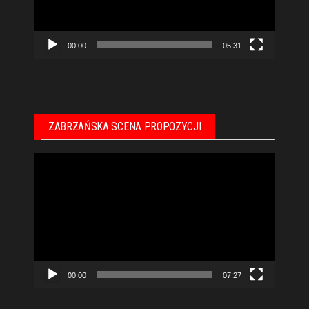
00:00
05:31
ZABRZAŃSKA SCENA PROPOZYCJI
Odtwarzacz
video
00:00
07:27