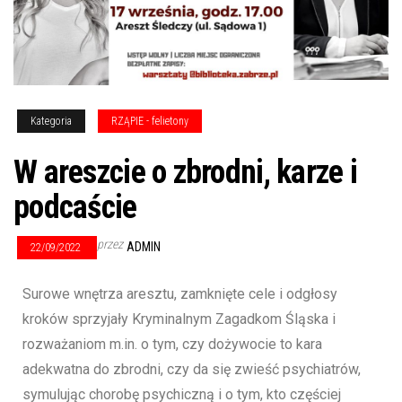
Kategoria
RZĄPIE - felietony
W areszcie o zbrodni, karze i
podcaście
przez
ADMIN
22/09/2022
Surowe wnętrza aresztu, zamknięte cele i odgłosy
kroków sprzyjały Kryminalnym Zagadkom Śląska i
rozważaniom m.in. o tym, czy dożywocie to kara
adekwatna do zbrodni, czy da się zwieść psychiatrów,
symulując chorobę psychiczną i o tym, kto częściej