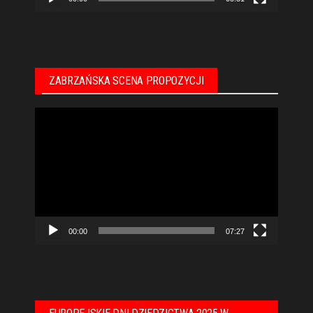
ZABRZAŃSKA SCENA PROPOZYCJI
Odtwarzacz
video
00:00
07:27