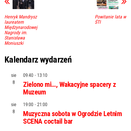
Henryk Mandrysz
Powitanie lata w
laureatem
ŚTI
Międzynarodowej
Nagrody im.
Stanisława
Moniuszki
Kalendarz wydarzeń
sie
09:40
-
13:10
8
Zielono mi…, Wakacyjne spacery z
Muzeum
sie
19:00
-
21:00
8
Muzyczna sobota w Ogrodzie Letnim
SCENA coctail bar