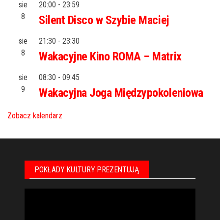
sie
20:00
-
23:59
8
Silent Disco w Szybie Maciej
sie
21:30
-
23:30
8
Wakacyjne Kino ROMA – Matrix
sie
08:30
-
09:45
9
Wakacyjna Joga Międzypokoleniowa
Zobacz kalendarz
POKŁADY KULTURY PREZENTUJĄ
Odtwarzacz
video