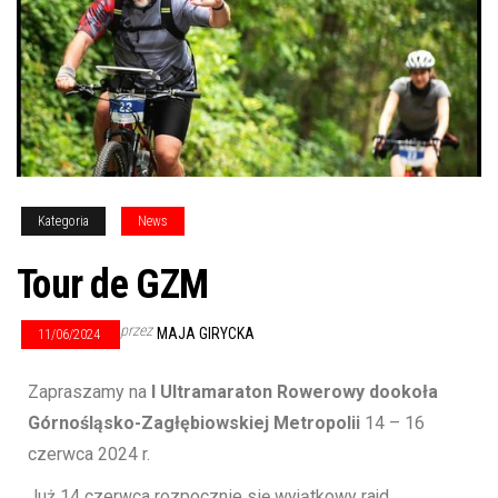
Kategoria
News
Tour de GZM
przez
MAJA GIRYCKA
11/06/2024
Zapraszamy na
I Ultramaraton Rowerowy dookoła
Górnośląsko-Zagłębiowskiej Metropolii
14 – 16
czerwca 2024 r.
Już 14 czerwca rozpocznie się wyjątkowy rajd