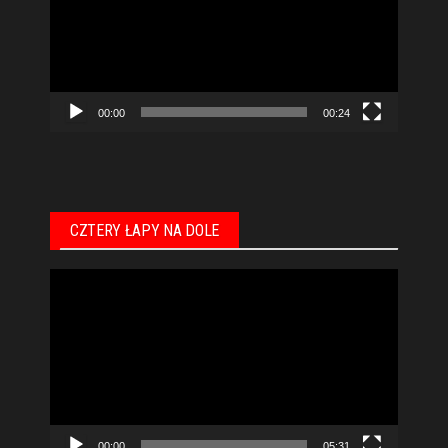
00:00
00:24
CZTERY ŁAPY NA DOLE
Odtwarzacz
video
00:00
05:31