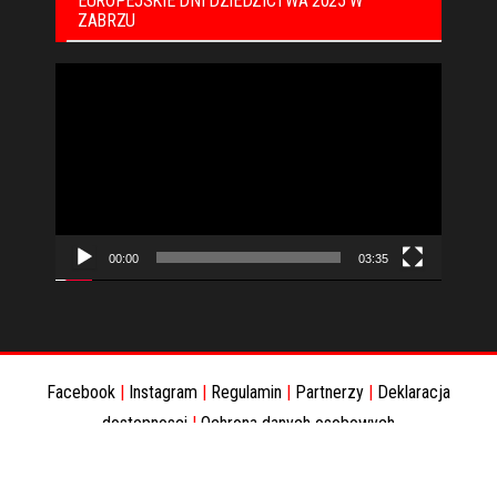
EUROPEJSKIE DNI DZIEDZICTWA 2025 W
ZABRZU
Odtwarzacz
video
00:00
03:35
Facebook
|
Instagram
|
Regulamin
|
Partnerzy
|
Deklaracja
dostepnosci
|
Ochrona danych osobowych