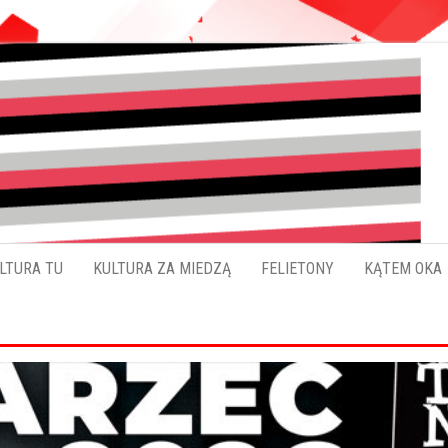
Pokładykultury.eu
Zabrzański
szybowskaz
wydarzeń
LTURA TU
KULTURA ZA MIEDZĄ
FELIETONY
KĄTEM OKA