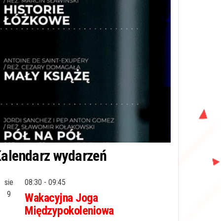
alendarz wydarzeń
sie
08:30
-
09:45
9
Wakacyjna Joga
Międzypokoleniowa