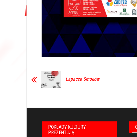
Łapacze Smoków
POKŁADY KULTURY
PREZENTUJĄ