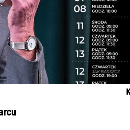
K
arcu