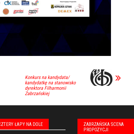
Konkurs na kandydata/
kandydatkę na stanowisko
dyrektora Filharmonii
Zabrzańskiej
CZTERY ŁAPY NA DOLE
ZABRZAŃSKA SCENA
PROPOZYCJI