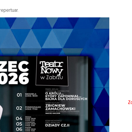
epertuar.
Zo