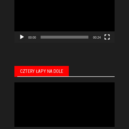
00:00
00:24
CZTERY ŁAPY NA DOLE
Odtwarzacz
video