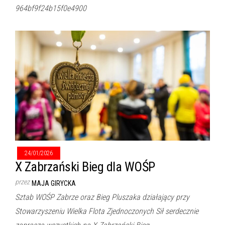
964bf9f24b15f0e4900
24/01/2026
X Zabrzański Bieg dla WOŚP
przez
MAJA GIRYCKA
Sztab WOŚP Zabrze oraz Bieg Pluszaka działający przy
Stowarzyszeniu Wielka Flota Zjednoczonych Sił serdecznie