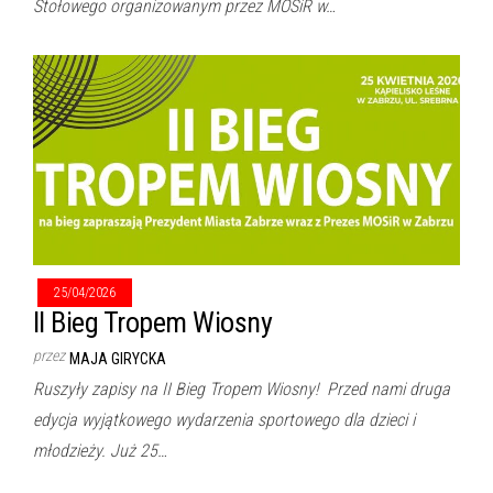
Stołowego organizowanym przez MOSiR w…
25/04/2026
II Bieg Tropem Wiosny
przez
MAJA GIRYCKA
Ruszyły zapisy na II Bieg Tropem Wiosny! Przed nami druga
edycja wyjątkowego wydarzenia sportowego dla dzieci i
młodzieży. Już 25…