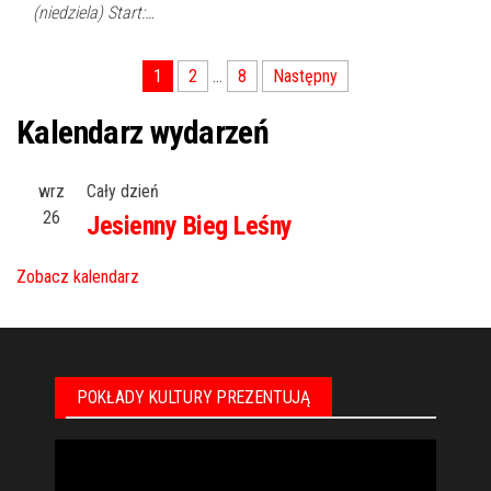
(niedziela) Start:…
Nawigacja
1
2
…
8
Następny
po
Kalendarz wydarzeń
wpisach
wrz
Cały dzień
26
Jesienny Bieg Leśny
Zobacz kalendarz
POKŁADY KULTURY PREZENTUJĄ
Odtwarzacz
video