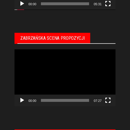
00:00
05:31
ZABRZAŃSKA SCENA PROPOZYCJI
Odtwarzacz
video
00:00
07:27