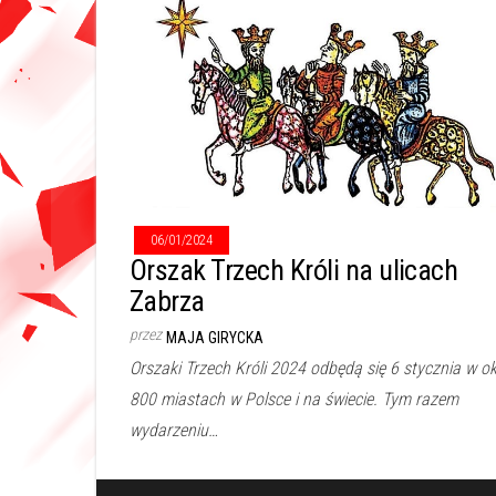
06/01/2024
Orszak Trzech Króli na ulicach
Zabrza
przez
MAJA GIRYCKA
Orszaki Trzech Króli 2024 odbędą się 6 stycznia w ok
800 miastach w Polsce i na świecie. Tym razem
wydarzeniu…