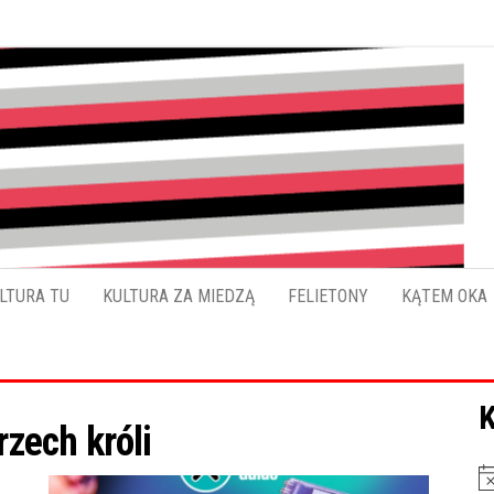
Pokładykultury.eu
Zabrzański
szybowskaz
wydarzeń
LTURA TU
KULTURA ZA MIEDZĄ
FELIETONY
KĄTEM OKA
K
rzech króli