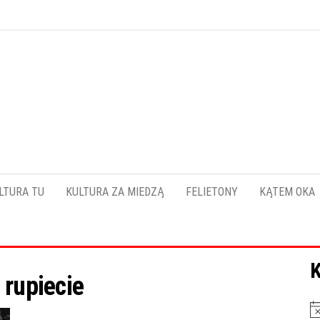
Pokładykultury.eu
Zabrzański
szybowskaz
wydarzeń
LTURA TU
KULTURA ZA MIEDZĄ
FELIETONY
KĄTEM OKA
K
:
rupiecie