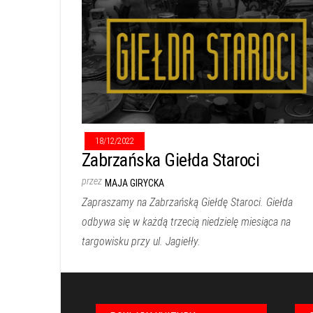
18/12/2022
Zabrzańska Giełda Staroci
przez
MAJA GIRYCKA
Zapraszamy na Zabrzańską Giełdę Staroci. Giełda
odbywa się w każdą trzecią niedzielę miesiąca na
targowisku przy ul. Jagiełły.