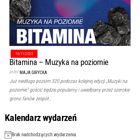
16/11/2023
Bitamina – Muzyka na poziomie
przez
MAJA GIRYCKA
Już niedługo poziom 320 podczas kolejnej edycji „Muzyki na
poziomie” gościć będzie popularny i uwielbiany przez szerokie
grono fanów zespół…
Kalendarz wydarzeń
Brak nadchodzących wydarzenia.