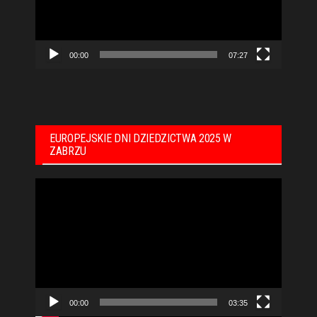
00:00
07:27
EUROPEJSKIE DNI DZIEDZICTWA 2025 W
ZABRZU
Odtwarzacz
video
00:00
03:35