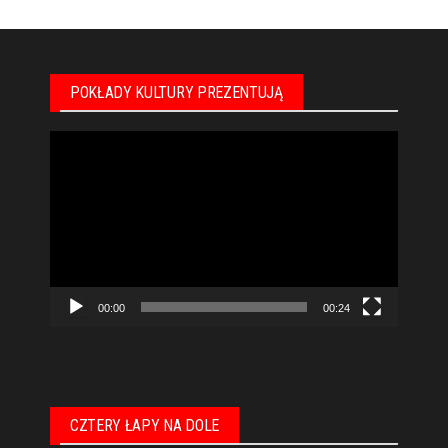
POKŁADY KULTURY PREZENTUJĄ
Odtwarzacz
video
00:00
00:24
CZTERY ŁAPY NA DOLE