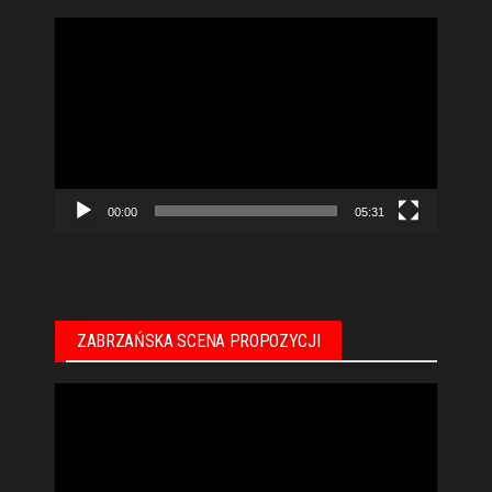
Odtwarzacz
video
00:00
05:31
ZABRZAŃSKA SCENA PROPOZYCJI
Odtwarzacz
video