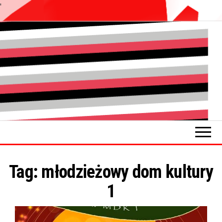
'
Przejdź
do
Pokładykultury.eu
Zabrzański
treści
szybowskaz
wydarzeń
Tag:
młodzieżowy dom kultury
1