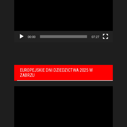
00:00
07:27
EUROPEJSKIE DNI DZIEDZICTWA 2025 W
ZABRZU
Odtwarzacz
video