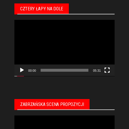
CZTERY ŁAPY NA DOLE
Odtwarzacz
video
00:00
05:31
ZABRZAŃSKA SCENA PROPOZYCJI
Odtwarzacz
video