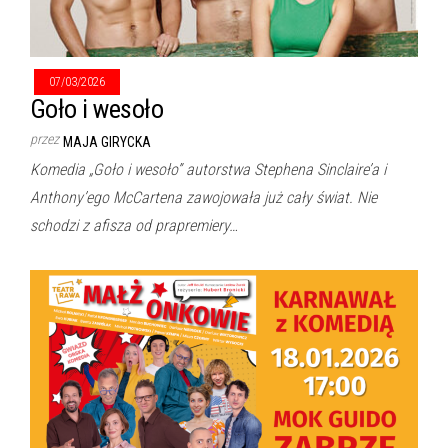
07/03/2026
Goło i wesoło
przez
MAJA GIRYCKA
Komedia „Goło i wesoło” autorstwa Stephena Sinclaire’a i
Anthony’ego McCartena zawojowała już cały świat. Nie
schodzi z afisza od prapremiery…