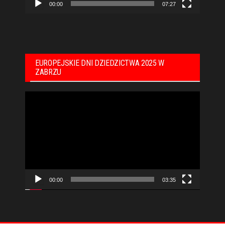
00:00
07:27
EUROPEJSKIE DNI DZIEDZICTWA 2025 W
ZABRZU
Odtwarzacz
video
00:00
03:35