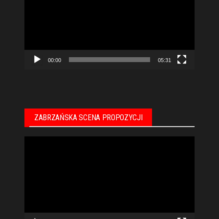
00:00
05:31
ZABRZAŃSKA SCENA PROPOZYCJI
Odtwarzacz
video