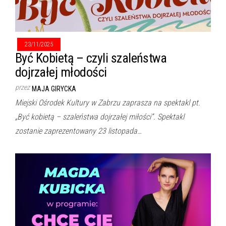
23/11/2025
Być Kobietą – czyli szaleństwa
dojrzałej młodości
przez
MAJA GIRYCKA
Miejski Ośrodek Kultury w Zabrzu zaprasza na spektakl pt.
„Być kobietą – szaleństwa dojrzałej miłości”. Spektakl
zostanie zaprezentowany 23 listopada…