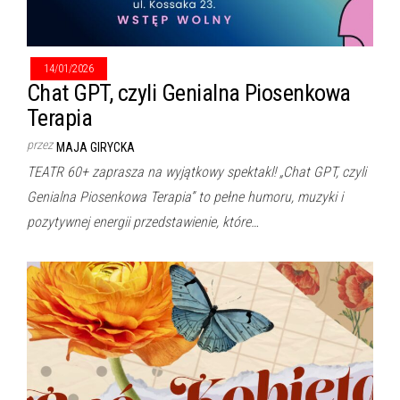
14/01/2026
Chat GPT, czyli Genialna Piosenkowa
Terapia
przez
MAJA GIRYCKA
TEATR 60+ zaprasza na wyjątkowy spektakl! „Chat GPT, czyli
Genialna Piosenkowa Terapia” to pełne humoru, muzyki i
pozytywnej energii przedstawienie, które…