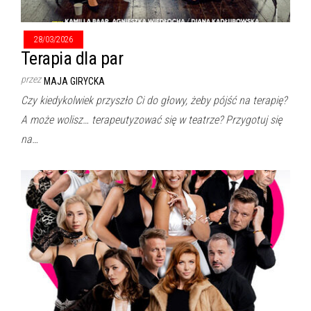
28/03/2026
Terapia dla par
przez
MAJA GIRYCKA
Czy kiedykolwiek przyszło Ci do głowy, żeby pójść na terapię?
A może wolisz… terapeutyzować się w teatrze? Przygotuj się
na…