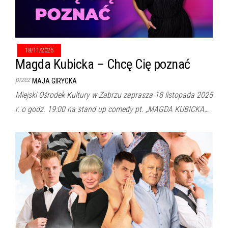
18/11/2025
Magda Kubicka – Chcę Cię poznać
przez
MAJA GIRYCKA
Miejski Ośrodek Kultury w Zabrzu zaprasza 18 listopada 2025
r. o godz. 19:00 na stand up comedy pt. „MAGDA KUBICKA…