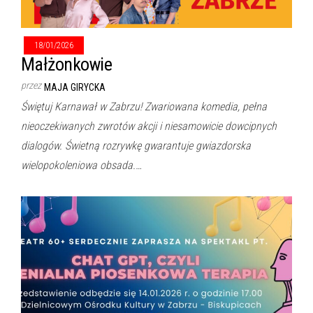
18/01/2026
Małżonkowie
przez
MAJA GIRYCKA
Świętuj Karnawał w Zabrzu! Zwariowana komedia, pełna
nieoczekiwanych zwrotów akcji i niesamowicie dowcipnych
dialogów. Świetną rozrywkę gwarantuje gwiazdorska
wielopokoleniowa obsada.…