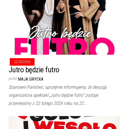
22/03/2026
Jutro będzie futro
przez
MAJA GIRYCKA
Szanowni Państwo, uprzejmie informujemy, że decyzją
organizatora spektakl „Jutro będzie futro” zostaje
przeniesiony z 22 lutego 2026 roku na 22…