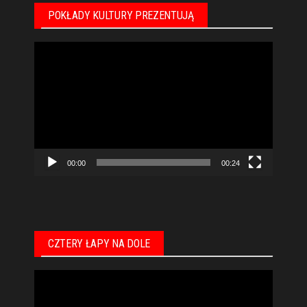
POKŁADY KULTURY PREZENTUJĄ
Odtwarzacz
video
00:00
00:24
CZTERY ŁAPY NA DOLE
Odtwarzacz
video