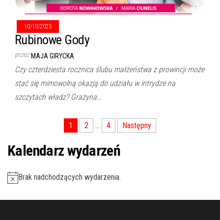
10/10/2025
Rubinowe Gody
przez
MAJA GIRYCKA
Czy czterdziesta rocznica ślubu małżeństwa z prowincji może
stać się mimowolną okazją do udziału w intrydze na
szczytach władz? Grażyna…
Nawigacja
1
2
…
4
Następny
po
Kalendarz wydarzeń
wpisach
Brak nadchodzących wydarzenia.