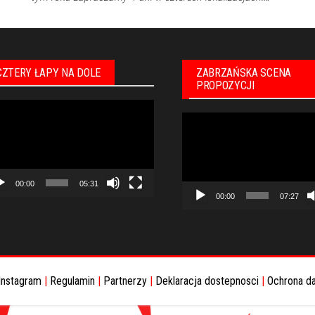
CZTERY ŁAPY NA DOLE
ZABRZAŃSKA SCENA
PROPOZYCJI
warzacz
Odtwarzacz
eo
video
00:00
05:31
00:00
07:27
Instagram
|
Regulamin
|
Partnerzy
|
Deklaracja dostepnosci
|
Ochrona d