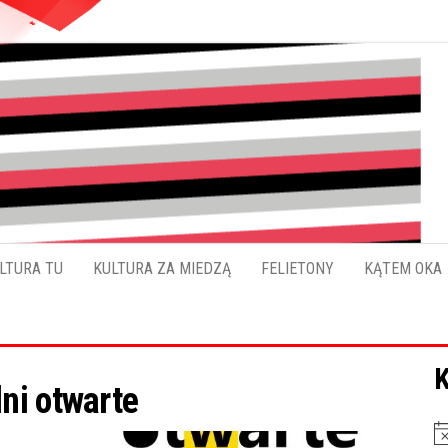
Pokładykultury.eu
Zabrzański
szybowskaz
wydarzeń
LTURA TU
KULTURA ZA MIEDZĄ
FELIETONY
KĄTEM OKA
K
ni otwarte