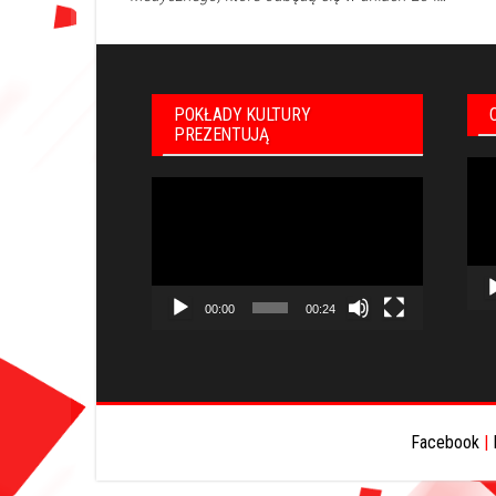
POKŁADY KULTURY
PREZENTUJĄ
Odt
Odtwarzacz
vid
video
00:00
00:24
Facebook
|