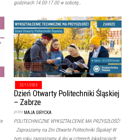
godzinach 14.00-17.00 w sobotę…
22/11/2023
Dzień Otwarty Politechniki Śląskiej
– Zabrze
przez
MAJA GIRYCKA
te
POLITECHNICZNE WYKSZTAŁCENIE MA PRZYSZŁOŚĆ!
Zapraszamy na Dni Otwarte Politechniki Śląskiej! W
tym roku zapraszamy 4 dni w czterech lokalizacjach:…