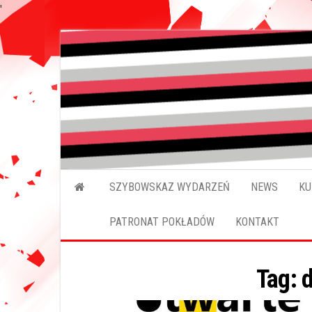
'
Przejdź
do
treści
SZYBOWSKAZ WYDARZEŃ
NEWS
KU
PATRONAT POKŁADÓW
KONTAKT
Tag:
d