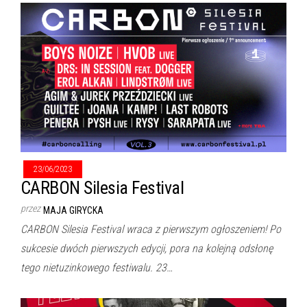
23/06/2023
CARBON Silesia Festival
przez
MAJA GIRYCKA
CARBON Silesia Festival wraca z pierwszym ogłoszeniem! Po
sukcesie dwóch pierwszych edycji, pora na kolejną odsłonę
tego nietuzinkowego festiwalu. 23…