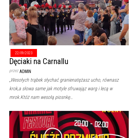
22/09/2023
Dęciaki na Carnallu
przez
ADMIN
„Wesołych trąbek słychać granienatężasz ucho, równasz
krok,a słowa same jak motyle sfruwająz warg i lecą w
mrok.Któż nam wesołą piosnkę…