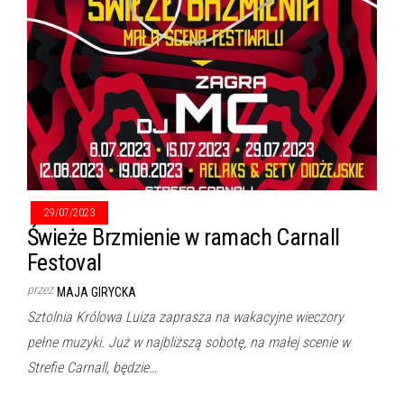
29/07/2023
Świeże Brzmienie w ramach Carnall
Festoval
przez
MAJA GIRYCKA
Sztolnia Królowa Luiza zaprasza na wakacyjne wieczory
pełne muzyki. Już w najbliższą sobotę, na małej scenie w
Strefie Carnall, będzie…