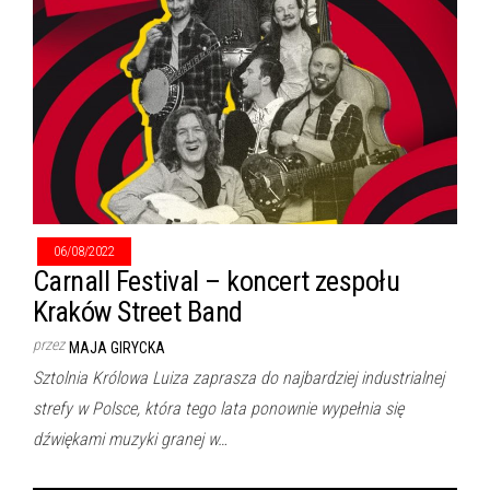
06/08/2022
Carnall Festival – koncert zespołu
Kraków Street Band
przez
MAJA GIRYCKA
Sztolnia Królowa Luiza zaprasza do najbardziej industrialnej
strefy w Polsce, która tego lata ponownie wypełnia się
dźwiękami muzyki granej w…