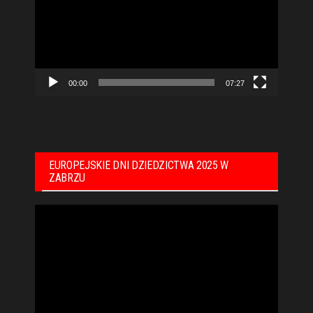
00:00
07:27
EUROPEJSKIE DNI DZIEDZICTWA 2025 W
ZABRZU
Odtwarzacz
video