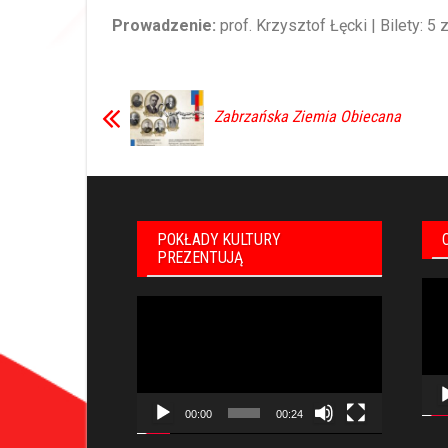
Prowadzenie:
prof. Krzysztof Łęcki | Bilety: 5 z
Zabrzańska Ziemia Obiecana
POKŁADY KULTURY
PREZENTUJĄ
Odt
Odtwarzacz
vid
video
00:00
00:24