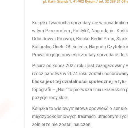
Książki Twardocha sprzedały się w ponadmilio
w tym Paszportem „Polityki”, Nagrodą im. Kośc
Odbudowy i Rozwoju, Brücke Berlin Preis, Śląs
Kulturalną Onetu O!Lśnienia, Nagrodą Czytelnik
Prawa do jego powieści zostały sprzedane do ki
Pisarz od końca 2022 roku jest zaangażowany w 
rzecz państwa w 2024 roku został uhonorowany
bliska jest tej działalności społecznej
, a tyt
topografii – „Null” to pierwsza linia ukraińskich p
pozycje rosyjskie.
Książka to wielowymiarowa opowieść o sensie u
międzypokoleniowych traumach, utraconym życiu 
żołnierze nie zostali nauczeni.