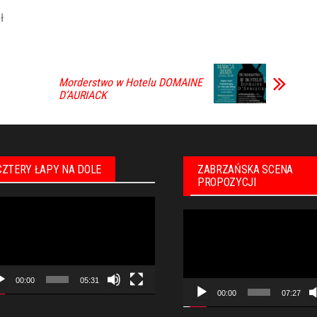
ł
Morderstwo w Hotelu DOMAINE
D’AURIACK
CZTERY ŁAPY NA DOLE
ZABRZAŃSKA SCENA
PROPOZYCJI
warzacz
Odtwarzacz
eo
video
00:00
05:31
00:00
07:27