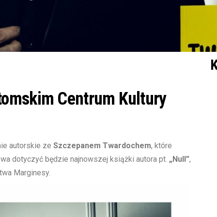
K
tomskim Centrum Kultury
ie autorskie ze
Szczepanem Twardochem
, które
wa dotyczyć będzie najnowszej książki autora pt.
„Null”
,
twa Marginesy.