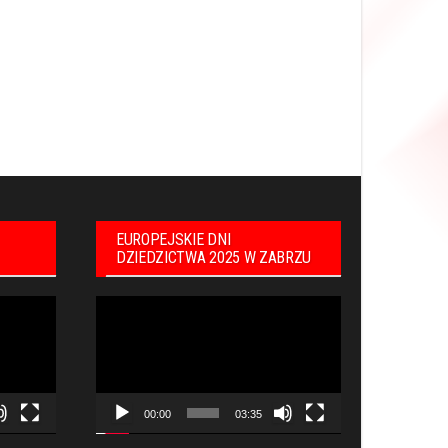
EUROPEJSKIE DNI
DZIEDZICTWA 2025 W ZABRZU
Odtwarzacz
video
00:00
03:35