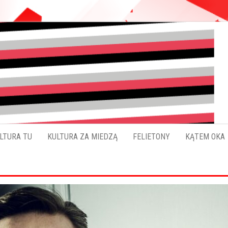
Pokładykultury.eu
Zabrzański
szybowskaz
wydarzeń
LTURA TU
KULTURA ZA MIEDZĄ
FELIETONY
KĄTEM OKA