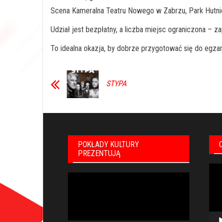
Scena Kameralna Teatru Nowego w Zabrzu, Park Hutn
Udział jest bezpłatny, a liczba miejsc ograniczona – 
To idealna okazja, by dobrze przygotować się do egza
STYPA
POKŁADY KULTURY
PREZENTUJĄ
Odt
Odtwarzacz
vid
video