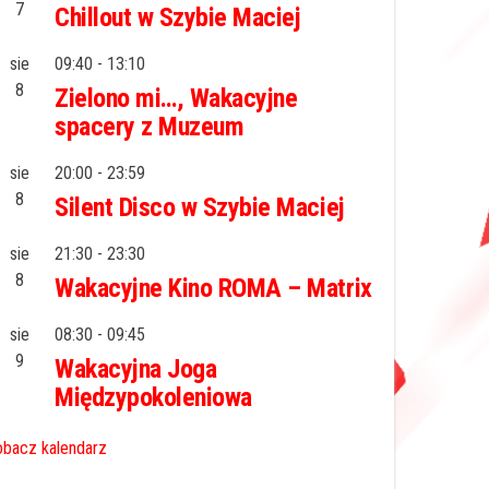
7
Chillout w Szybie Maciej
sie
09:40
-
13:10
8
Zielono mi…, Wakacyjne
spacery z Muzeum
sie
20:00
-
23:59
8
Silent Disco w Szybie Maciej
sie
21:30
-
23:30
8
Wakacyjne Kino ROMA – Matrix
sie
08:30
-
09:45
9
Wakacyjna Joga
Międzypokoleniowa
bacz kalendarz