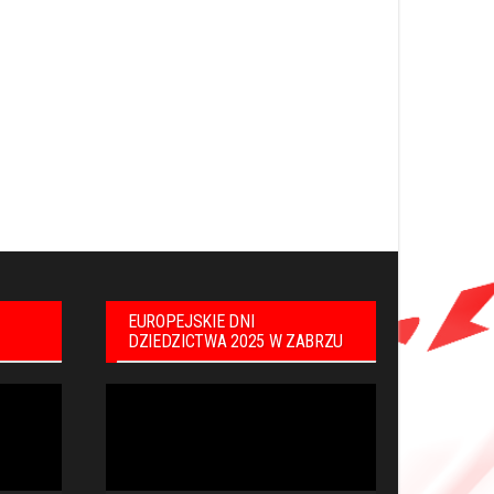
EUROPEJSKIE DNI
DZIEDZICTWA 2025 W ZABRZU
Odtwarzacz
video