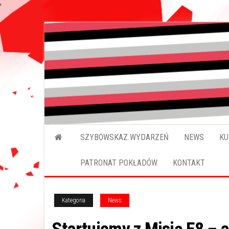
'
Przejdź
do
treści
SZYBOWSKAZ WYDARZEŃ
NEWS
KU
PATRONAT POKŁADÓW
KONTAKT
Kategoria
News