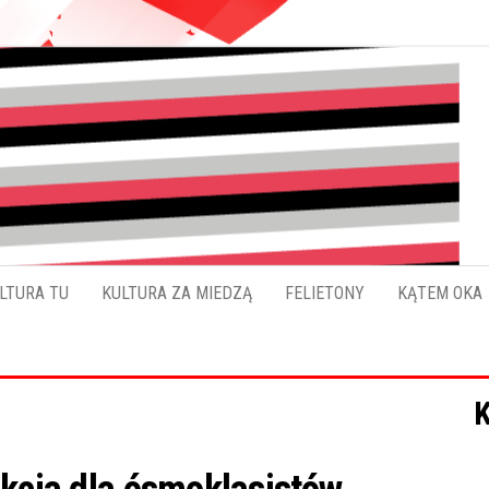
Pokładykultury.eu
Zabrzański
szybowskaz
wydarzeń
LTURA TU
KULTURA ZA MIEDZĄ
FELIETONY
KĄTEM OKA
K