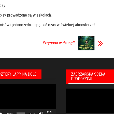
iczy
zapisy prowadzone są w szkołach.
minów i jednocześnie spędzić czas w świetnej atmosferze!
Przygoda w dżungli
CZTERY ŁAPY NA DOLE
ZABRZAŃSKA SCENA
PROPOZYCJI
warzacz
Odtwarzacz
eo
video