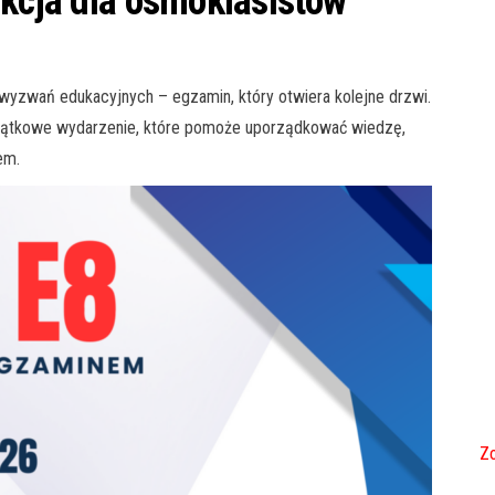
akcja dla ósmoklasistów
yzwań edukacyjnych – egzamin, który otwiera kolejne drzwi.
yjątkowe wydarzenie, które pomoże uporządkować wiedzę,
em.
Zo