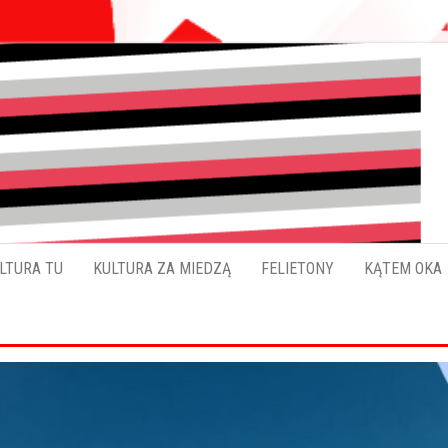
Pokładykultury.eu
Zabrzański
szybowskaz
wydarzeń
LTURA TU
KULTURA ZA MIEDZĄ
FELIETONY
KĄTEM OKA