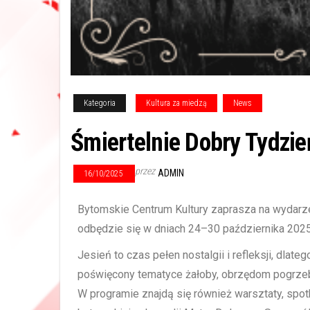
Kategoria
Kultura za miedzą
News
Śmiertelnie Dobry Tydzie
przez
ADMIN
16/10/2025
Bytomskie Centrum Kultury zaprasza na wydar
odbędzie się w dniach 24–30 października 2025
Jesień to czas pełen nostalgii i refleksji, dla
poświęcony tematyce żałoby, obrzędom pogrzebo
W programie znajdą się również warsztaty, spot