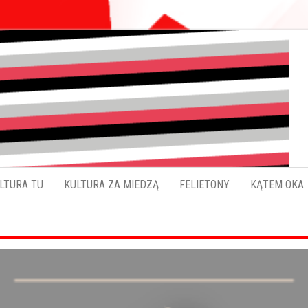
Pokładykultury.eu
Zabrzański
szybowskaz
wydarzeń
LTURA TU
KULTURA ZA MIEDZĄ
FELIETONY
KĄTEM OKA