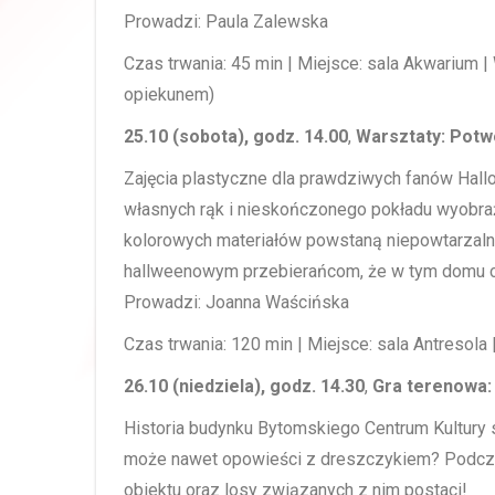
Prowadzi: Paula Zalewska
Czas trwania: 45 min | Miejsce: sala Akwarium | W
opiekunem)
25.10 (sobota), godz. 14.00
,
Warsztaty: Potwo
Zajęcia plastyczne dla prawdziwych fanów Hal
własnych rąk i nieskończonego pokładu wyobraź
kolorowych materiałów powstaną niepowtarzalne
hallweenowym przebierańcom, że w tym domu cz
Prowadzi: Joanna Waścińska
Czas trwania: 120 min | Miejsce: sala Antresola | 
26.10 (niedziela), godz. 14.30
,
Gra terenowa:
Historia budynku Bytomskiego Centrum Kultury s
może nawet opowieści z dreszczykiem? Podczas 
obiektu oraz losy związanych z nim postaci!