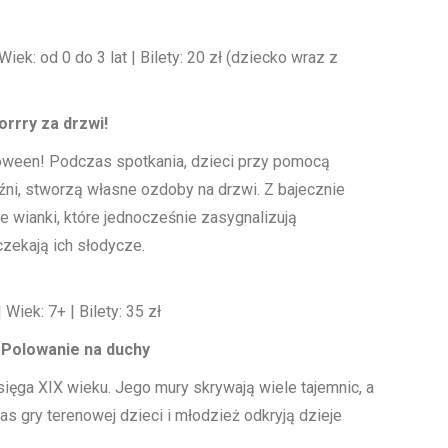
iek: od 0 do 3 lat | Bilety: 20 zł (dziecko wraz z
rrry za drzwi!
loween! Podczas spotkania, dzieci przy pomocą
ni, stworzą własne ozdoby na drzwi. Z bajecznie
 wianki, które jednocześnie zasygnalizują
ekają ich słodycze.
Wiek: 7+ | Bilety: 35 zł
 Polowanie na duchy
ięga XIX wieku. Jego mury skrywają wiele tajemnic, a
gry terenowej dzieci i młodzież odkryją dzieje