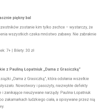
asznie piękny bal
czestników zostanie kim tylko zechce – wystarczy, że
enia wszystkich czeka mnóstwo zabawy. Nie zabraknie
k: 7+ | Bilety: 30 zł
kie z Pauliną Łopatniuk „Dama z Grasiczką”
książki „Dama z Grasiczką”, która odsłania wszelkie
słyszało. Nowotwory i pasożyty, niezwykłe defekty
 i zanikające nieużywane narządy. Paulina Łopatniuk
o zakamarkach ludzkiego ciała, a opisywane przez nią
wy.