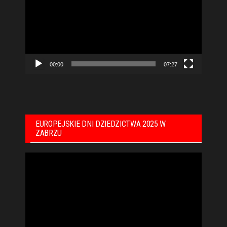
00:00
07:27
EUROPEJSKIE DNI DZIEDZICTWA 2025 W
ZABRZU
Odtwarzacz
video