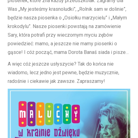
piosenek, które zna każdy przedszkolak. Zagramy dla
Was „My jesteśmy krasnoludki”, „Rolnik sam w dolinie”,
będzie nasza piosenka o „Osiołku marzycielu” i „Małym
krokodylu”. Nasze piosenki powstają na zamówienie
Sary, która potrafi przy wieczornym myciu zębów
powiedzieć: mamo, a jeszcze nie mamy piosenki o
gąsce! I cóż począć, mama Dorota Banaś siada i pisze…
A więc cóż jeszcze usłyszycie? Tak do końca nie
wiadomo, lecz jedno jest pewne, będzie muzycznie,
radośnie i ciekawie jak zawsze. Zapraszamy!