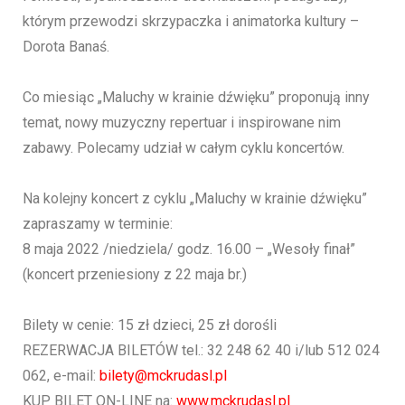
którym przewodzi skrzypaczka i animatorka kultury –
Dorota Banaś.
Co miesiąc „Maluchy w krainie dźwięku” proponują inny
temat, nowy muzyczny repertuar i inspirowane nim
zabawy. Polecamy udział w całym cyklu koncertów.
Na kolejny koncert z cyklu „Maluchy w krainie dźwięku”
zapraszamy w terminie:
8 maja 2022 /niedziela/ godz. 16.00 – „Wesoły finał”
(koncert przeniesiony z 22 maja br.)
Bilety w cenie: 15 zł dzieci, 25 zł dorośli
REZERWACJA BILETÓW tel.: 32 248 62 40 i/lub 512 024
062, e-mail:
bilety@mckrudasl.pl
KUP BILET ON-LINE na:
www.mckrudasl.pl