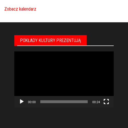
Zobacz kalendarz
POKŁADY KULTURY PREZENTUJĄ
Odtwarzacz
video
00:00
00:24