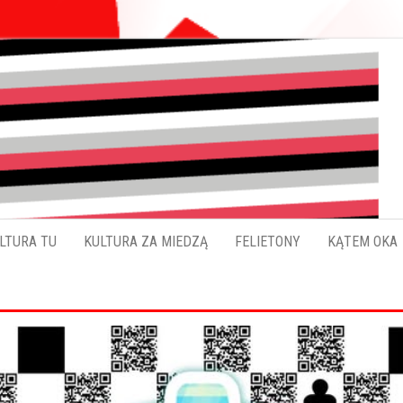
Pokładykultury.eu
Zabrzański
szybowskaz
wydarzeń
LTURA TU
KULTURA ZA MIEDZĄ
FELIETONY
KĄTEM OKA