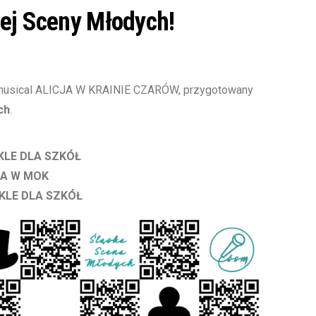
iej Sceny Młodych!
a musical ALICJA W KRAINIE CZARÓW, przygotowany
ch
.
TAKLE DLA SZKÓŁ
CKA W MOK
TAKLE DLA SZKÓŁ