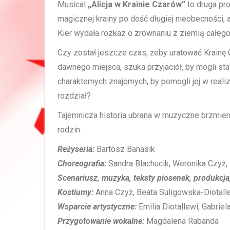
Musical
„Alicja w Krainie Czarów”
to druga pr
magicznej krainy po dość długiej nieobecności, 
Kier wydała rozkaz o zrównaniu z ziemią całeg
Czy został jeszcze czas, żeby uratować Krainę
dawnego miejsca, szuka przyjaciół, by mogli staw
charakternych znajomych, by pomogli jej w realiz
rozdział?
Tajemnicza historia ubrana w muzyczne brzmieni
rodzin.
Reżyseria:
Bartosz Banasik
Choreografia:
Sandra Blachucik, Weronika Czyż,
Scenariusz, muzyka, teksty piosenek, produkcja
Kostiumy:
Anna Czyż, Beata Suligowska-Diotall
Wsparcie artystyczne:
Emilia Diotallewi, Gabriel
Przygotowanie wokalne:
Magdalena Rabanda