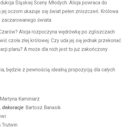
odukcja Śląskiej Sceny Młodych. Alicja powraca do
a jej oczom ukazuje się świat pełen zniszczeń. Królowa
o zaczarowanego świata.
 Czarów? Alicja rozpoczyna wędrówkę po zgliszczach
ić czoła złej królowej. Czy uda jej się jednak przekonać
acji planu? A może dla nich jest to już zakończony
a, będzie z pewnością idealną propozycją dla całych
 Martyna Kaminiarz
, dekoracje
: Bartosz Banasik
ewi
a Trutwin