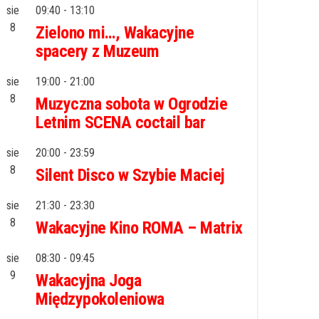
sie
09:40
-
13:10
8
Zielono mi…, Wakacyjne
spacery z Muzeum
sie
19:00
-
21:00
8
Muzyczna sobota w Ogrodzie
Letnim SCENA coctail bar
sie
20:00
-
23:59
8
Silent Disco w Szybie Maciej
sie
21:30
-
23:30
8
Wakacyjne Kino ROMA – Matrix
sie
08:30
-
09:45
9
Wakacyjna Joga
Międzypokoleniowa