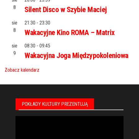
8
Silent Disco w Szybie Maciej
sie
21:30
-
23:30
8
Wakacyjne Kino ROMA – Matrix
sie
08:30
-
09:45
9
Wakacyjna Joga Międzypokoleniowa
Zobacz kalendarz
POKŁADY KULTURY PREZENTUJĄ
Odtwarzacz
video