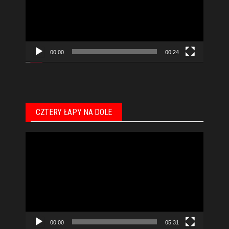
00:00
00:24
CZTERY ŁAPY NA DOLE
Odtwarzacz
video
00:00
05:31