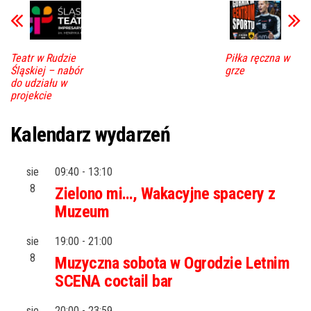
Teatr w Rudzie
Piłka ręczna w
Śląskiej – nabór
grze
do udziału w
projekcie
Kalendarz wydarzeń
sie
09:40
-
13:10
8
Zielono mi…, Wakacyjne spacery z
Muzeum
sie
19:00
-
21:00
8
Muzyczna sobota w Ogrodzie Letnim
SCENA coctail bar
sie
20:00
-
23:59