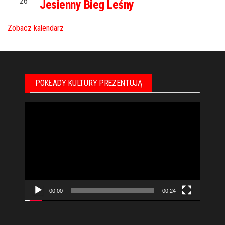
26
Jesienny Bieg Leśny
Zobacz kalendarz
POKŁADY KULTURY PREZENTUJĄ
Odtwarzacz
video
00:00
00:24