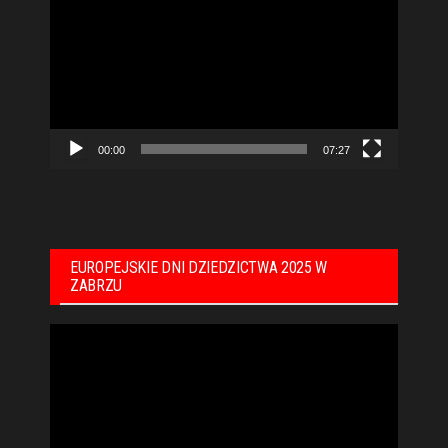
video
00:00
07:27
EUROPEJSKIE DNI DZIEDZICTWA 2025 W
ZABRZU
Odtwarzacz
video