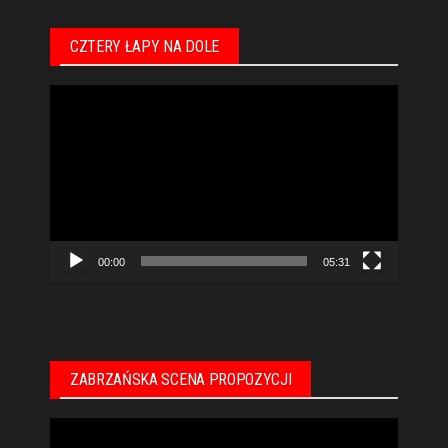
CZTERY ŁAPY NA DOLE
Odtwarzacz
video
00:00
05:31
ZABRZAŃSKA SCENA PROPOZYCJI
Odtwarzacz