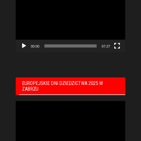
video
00:00
07:27
EUROPEJSKIE DNI DZIEDZICTWA 2025 W
ZABRZU
Odtwarzacz
video