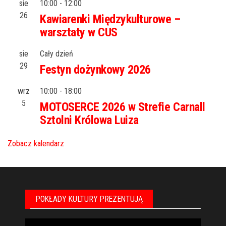
sie
10:00
-
12:00
26
Kawiarenki Międzykulturowe –
warsztaty w CUS
sie
Cały dzień
29
Festyn dożynkowy 2026
wrz
10:00
-
18:00
5
MOTOSERCE 2026 w Strefie Carnall
Sztolni Królowa Luiza
Zobacz kalendarz
POKŁADY KULTURY PREZENTUJĄ
Odtwarzacz