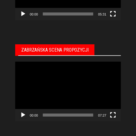
00:00
05:31
ZABRZAŃSKA SCENA PROPOZYCJI
Odtwarzacz
video
00:00
07:27