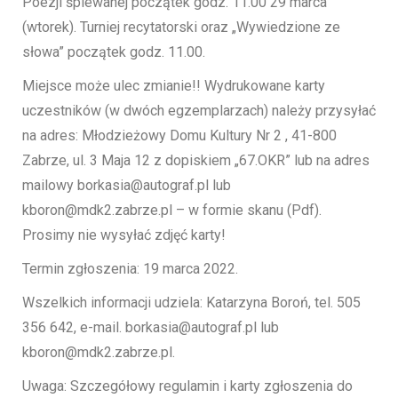
Poezji śpiewanej początek godz. 11.00 29 marca
(wtorek). Turniej recytatorski oraz „Wywiedzione ze
słowa” początek godz. 11.00.
Miejsce może ulec zmianie!! Wydrukowane karty
uczestników (w dwóch egzemplarzach) należy przysyłać
na adres: Młodzieżowy Domu Kultury Nr 2 , 41-800
Zabrze, ul. 3 Maja 12 z dopiskiem „67.OKR” lub na adres
mailowy borkasia@autograf.pl lub
kboron@mdk2.zabrze.pl – w formie skanu (Pdf).
Prosimy nie wysyłać zdjęć karty!
Termin zgłoszenia: 19 marca 2022.
Wszelkich informacji udziela: Katarzyna Boroń, tel. 505
356 642, e-mail. borkasia@autograf.pl lub
kboron@mdk2.zabrze.pl.
Uwaga: Szczegółowy regulamin i karty zgłoszenia do