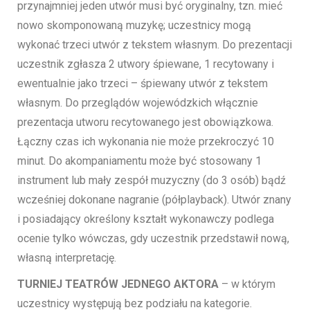
przynajmniej jeden utwór musi być oryginalny, tzn. mieć
nowo skomponowaną muzykę; uczestnicy mogą
wykonać trzeci utwór z tekstem własnym. Do prezentacji
uczestnik zgłasza 2 utwory śpiewane, 1 recytowany i
ewentualnie jako trzeci – śpiewany utwór z tekstem
własnym. Do przeglądów wojewódzkich włącznie
prezentacja utworu recytowanego jest obowiązkowa.
Łączny czas ich wykonania nie może przekroczyć 10
minut. Do akompaniamentu może być stosowany 1
instrument lub mały zespół muzyczny (do 3 osób) bądź
wcześniej dokonane nagranie (półplayback). Utwór znany
i posiadający określony kształt wykonawczy podlega
ocenie tylko wówczas, gdy uczestnik przedstawił nową,
własną interpretację.
TURNIEJ TEATRÓW JEDNEGO AKTORA
– w którym
uczestnicy występują bez podziału na kategorie.