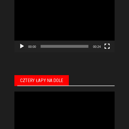
video
00:00
00:24
CZTERY ŁAPY NA DOLE
Odtwarzacz
video