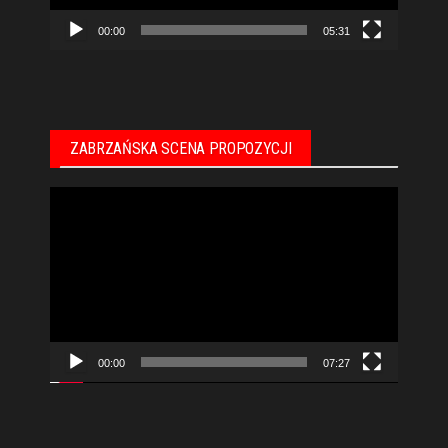
00:00
05:31
ZABRZAŃSKA SCENA PROPOZYCJI
Odtwarzacz
video
00:00
07:27