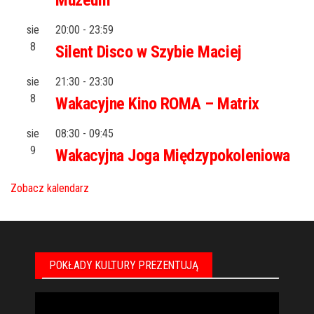
Muzeum
sie
20:00
-
23:59
8
Silent Disco w Szybie Maciej
sie
21:30
-
23:30
8
Wakacyjne Kino ROMA – Matrix
sie
08:30
-
09:45
9
Wakacyjna Joga Międzypokoleniowa
Zobacz kalendarz
POKŁADY KULTURY PREZENTUJĄ
Odtwarzacz