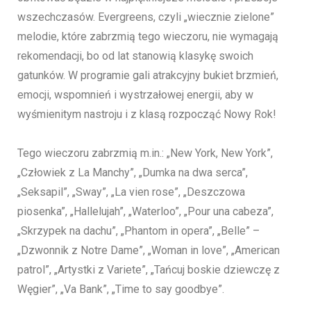
wszechczasów. Evergreens, czyli „wiecznie zielone”
melodie, które zabrzmią tego wieczoru, nie wymagają
rekomendacji, bo od lat stanowią klasykę swoich
gatunków. W programie gali atrakcyjny bukiet brzmień,
emocji, wspomnień i wystrzałowej energii, aby w
wyśmienitym nastroju i z klasą rozpocząć Nowy Rok!
Tego wieczoru zabrzmią m.in.: „New York, New York”,
„Człowiek z La Manchy”, „Dumka na dwa serca”,
„Seksapil”, „Sway”, „La vien rose”, „Deszczowa
piosenka”, „Hallelujah”, „Waterloo”, „Pour una cabeza”,
„Skrzypek na dachu”, „Phantom in opera”, „Belle” –
„Dzwonnik z Notre Dame”, „Woman in love”, „American
patrol”, „Artystki z Variete”, „Tańcuj boskie dziewczę z
Węgier”, „Va Bank”, „Time to say goodbye”.