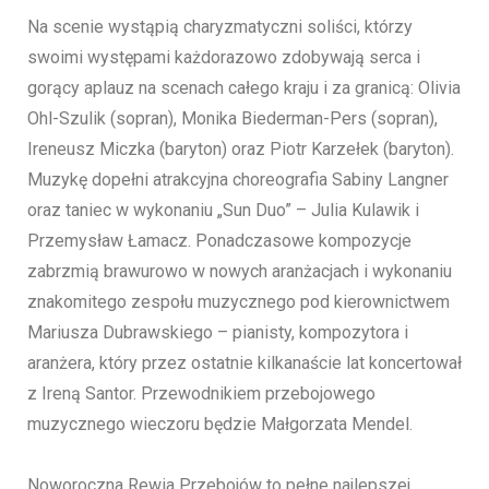
Na scenie wystąpią charyzmatyczni soliści, którzy
swoimi występami każdorazowo zdobywają serca i
gorący aplauz na scenach całego kraju i za granicą: Olivia
Ohl-Szulik (sopran), Monika Biederman-Pers (sopran),
Ireneusz Miczka (baryton) oraz Piotr Karzełek (baryton).
Muzykę dopełni atrakcyjna choreografia Sabiny Langner
oraz taniec w wykonaniu „Sun Duo” – Julia Kulawik i
Przemysław Łamacz. Ponadczasowe kompozycje
zabrzmią brawurowo w nowych aranżacjach i wykonaniu
znakomitego zespołu muzycznego pod kierownictwem
Mariusza Dubrawskiego – pianisty, kompozytora i
aranżera, który przez ostatnie kilkanaście lat koncertował
z Ireną Santor. Przewodnikiem przebojowego
muzycznego wieczoru będzie Małgorzata Mendel.
Noworoczna Rewia Przebojów to pełne najlepszej