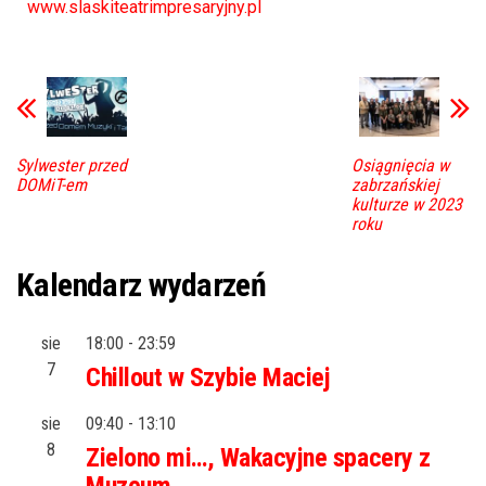
www.slaskiteatrimpresaryjny.pl
Sylwester przed
Osiągnięcia w
DOMiT-em
zabrzańskiej
kulturze w 2023
roku
Kalendarz wydarzeń
sie
18:00
-
23:59
7
Chillout w Szybie Maciej
sie
09:40
-
13:10
8
Zielono mi…, Wakacyjne spacery z