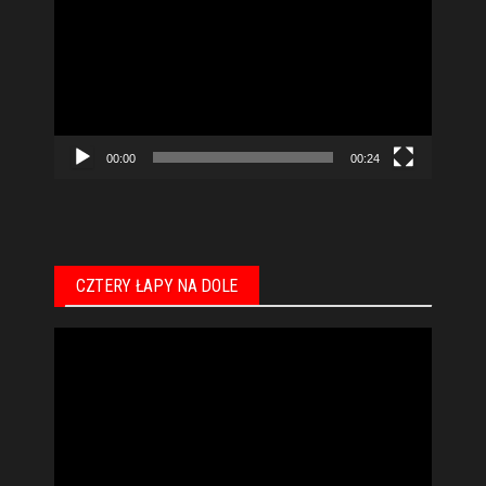
video
00:00
00:24
CZTERY ŁAPY NA DOLE
Odtwarzacz
video