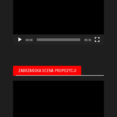
video
00:00
05:31
ZABRZAŃSKA SCENA PROPOZYCJI
Odtwarzacz
video