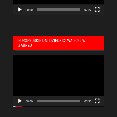
00:00
07:27
EUROPEJSKIE DNI DZIEDZICTWA 2025 W
ZABRZU
Odtwarzacz
video
00:00
03:35