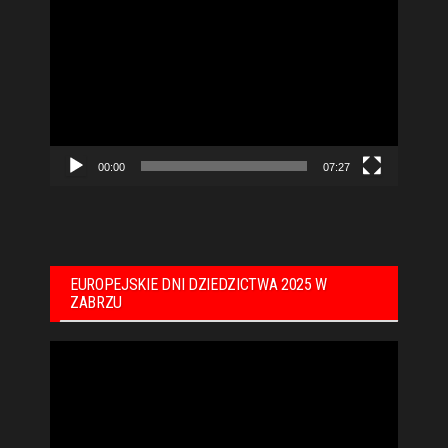
Odtwarzacz
video
00:00
07:27
EUROPEJSKIE DNI DZIEDZICTWA 2025 W
ZABRZU
Odtwarzacz
video