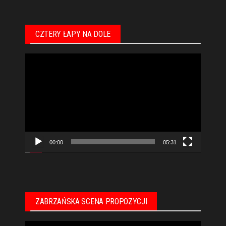
CZTERY ŁAPY NA DOLE
Odtwarzacz
video
00:00
05:31
ZABRZAŃSKA SCENA PROPOZYCJI