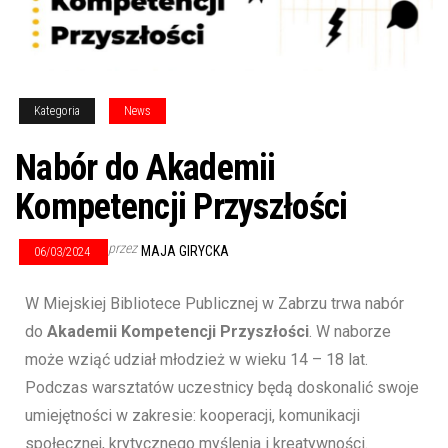
Kategoria
News
Nabór do Akademii
Kompetencji Przyszłości
przez
MAJA GIRYCKA
06/03/2024
W Miejskiej Bibliotece Publicznej w Zabrzu trwa nabór
do
Akademii Kompetencji Przyszłości
. W naborze
może wziąć udział młodzież w wieku 14 – 18 lat.
Podczas warsztatów uczestnicy będą doskonalić swoje
umiejętności w zakresie: kooperacji, komunikacji
społecznej, krytycznego myślenia i kreatywności.