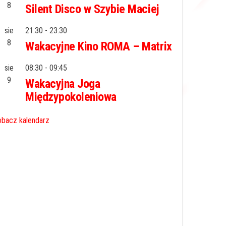
8
Silent Disco w Szybie Maciej
sie
21:30
-
23:30
8
Wakacyjne Kino ROMA – Matrix
sie
08:30
-
09:45
9
Wakacyjna Joga
Międzypokoleniowa
bacz kalendarz