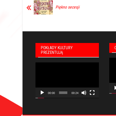
Piękno secesji
POKŁADY KULTURY
PREZENTUJĄ
Odt
Odtwarzacz
vid
video
00:00
00:24