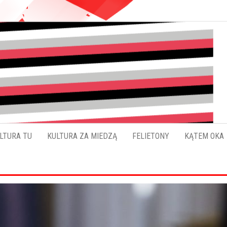
Pokładykultury.eu
Zabrzański
szybowskaz
wydarzeń
LTURA TU
KULTURA ZA MIEDZĄ
FELIETONY
KĄTEM OKA