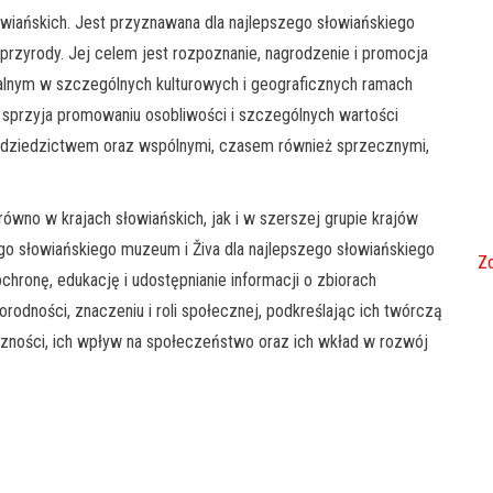
wiańskich. Jest przyznawana dla najlepszego słowiańskiego
przyrody. Jej celem jest rozpoznanie, nagrodzenie i promocja
alnym w szczególnych kulturowych i geograficznych ramach
 sprzyja promowaniu osobliwości i szczególnych wartości
i i dziedzictwem oraz wspólnymi, czasem również sprzecznymi,
równo w krajach słowiańskich, jak i w szerszej grupie krajów
ego słowiańskiego muzeum i Živa dla najlepszego słowiańskiego
Zo
chronę, edukację i udostępnianie informacji o zbiorach
orodności, znaczeniu i roli społecznej, podkreślając ich twórczą
iczności, ich wpływ na społeczeństwo oraz ich wkład w rozwój