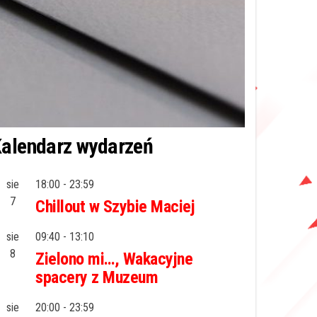
alendarz wydarzeń
sie
18:00
-
23:59
7
Chillout w Szybie Maciej
sie
09:40
-
13:10
8
Zielono mi…, Wakacyjne
spacery z Muzeum
sie
20:00
-
23:59