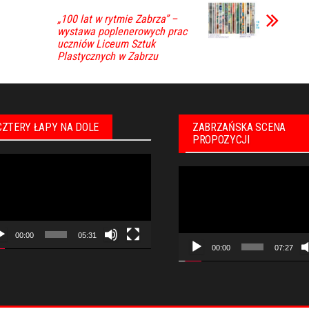
„100 lat w rytmie Zabrza” –
wystawa poplenerowych prac
uczniów Liceum Sztuk
Plastycznych w Zabrzu
CZTERY ŁAPY NA DOLE
ZABRZAŃSKA SCENA
PROPOZYCJI
warzacz
Odtwarzacz
eo
video
00:00
05:31
00:00
07:27