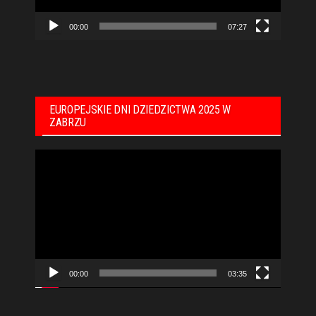
00:00
07:27
EUROPEJSKIE DNI DZIEDZICTWA 2025 W
ZABRZU
Odtwarzacz
video
00:00
03:35