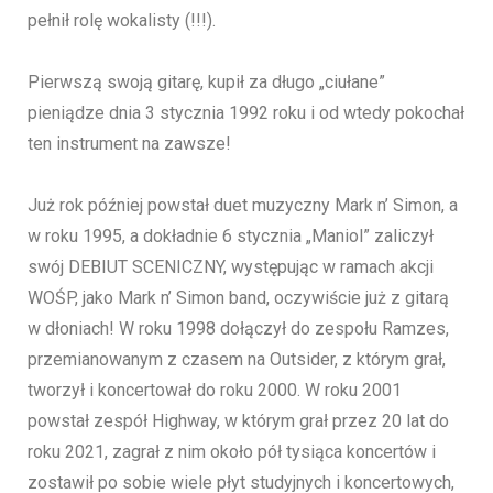
pełnił rolę wokalisty (!!!).
Pierwszą swoją gitarę, kupił za długo „ciułane”
pieniądze dnia 3 stycznia 1992 roku i od wtedy pokochał
ten instrument na zawsze!
Już rok później powstał duet muzyczny Mark n’ Simon, a
w roku 1995, a dokładnie 6 stycznia „Maniol” zaliczył
swój DEBIUT SCENICZNY, występując w ramach akcji
WOŚP, jako Mark n’ Simon band, oczywiście już z gitarą
w dłoniach! W roku 1998 dołączył do zespołu Ramzes,
przemianowanym z czasem na Outsider, z którym grał,
tworzył i koncertował do roku 2000. W roku 2001
powstał zespół Highway, w którym grał przez 20 lat do
roku 2021, zagrał z nim około pół tysiąca koncertów i
zostawił po sobie wiele płyt studyjnych i koncertowych,