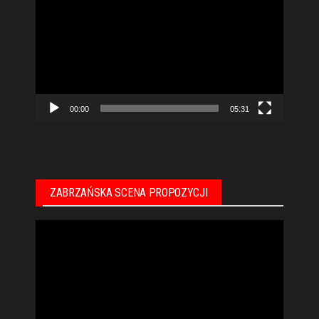
video
00:00
05:31
ZABRZAŃSKA SCENA PROPOZYCJI
Odtwarzacz
video