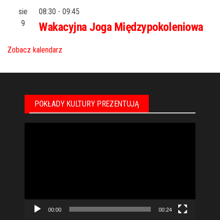
sie
08:30
-
09:45
9
Wakacyjna Joga Międzypokoleniowa
Zobacz kalendarz
POKŁADY KULTURY PREZENTUJĄ
Odtwarzacz
video
00:00
00:24