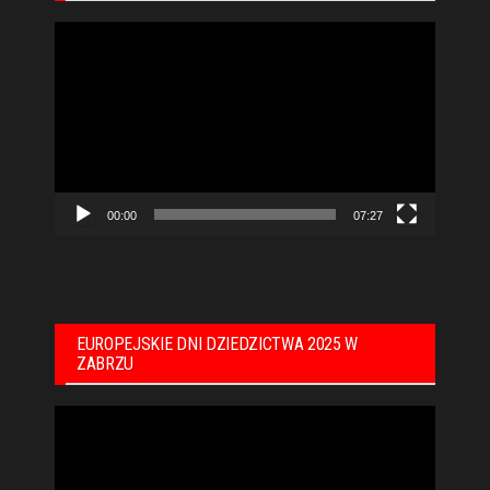
Odtwarzacz
video
00:00
07:27
EUROPEJSKIE DNI DZIEDZICTWA 2025 W
ZABRZU
Odtwarzacz
video