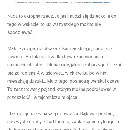
Nuda to okropna rzecz… a jeśli nudzi się dziecko, a do
tego w wakacje, to już wszystkiego można się
spodziewać…
Mało Szcziga, dziołszka z Karmańskiego, nudzi się
zawsze. Bo tak ma. Rzadko bywa zadowolona i
uśmiechnięta. Ale… lek na nudę, jakim jest przygoda, czai
się za rogiem. A właściwie… w chlewiku, bo w nim
mieszkają duszki… Mało tego, posiadają wehikuł czasu.
To zaczarowany pojazd, którym można podróżować w
przeszłość i w tajemnicze miejsca…
I tak dzieje się w naszej opowieści. Bajkowe postaci,
niezwykłe osoby z kart historii, zaskakujące sytuacje, a
do tego dużo humoru i piosenki. To bajka dla małych i