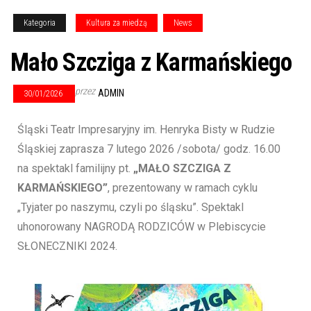
Kategoria
Kultura za miedzą
News
Mało Szcziga z Karmańskiego
przez
ADMIN
30/01/2026
Śląski Teatr Impresaryjny im. Henryka Bisty w Rudzie
Śląskiej zaprasza 7 lutego 2026 /sobota/ godz. 16.00
na spektakl familijny pt.
„MAŁO SZCZIGA Z
KARMAŃSKIEGO”
, prezentowany w ramach cyklu
„Tyjater po naszymu, czyli po śląsku”. Spektakl
uhonorowany NAGRODĄ RODZICÓW w Plebiscycie
SŁONECZNIKI 2024.