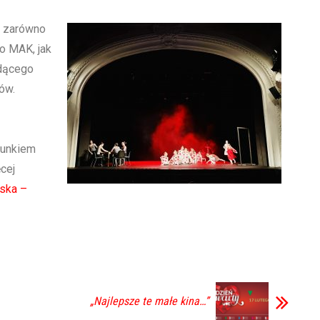
li zarówno
o MAK, jak
ędącego
ów.
runkiem
ęcej
lska –
„Najlepsze te małe kina…”