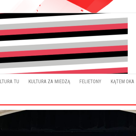
Pokładykultury.eu
Zabrzański
szybowskaz
wydarzeń
LTURA TU
KULTURA ZA MIEDZĄ
FELIETONY
KĄTEM OKA