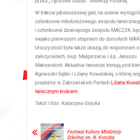
przez „Tęczowe Studio” Telewizji Polskiej.
W trakcie jubileuszowej gali, na scenie wystąpi
członkowie młodzieżowego zespołu taneczneg
i członkowie dziecięcego zespołu MACZEK, b
niejako pierwszym stopniem do dorosłych MAK
Uroczystość była także okazją do wspomnień o
założycielach, św.p. Małgorzacie i ś.p. Januszu
Makowskich. Aktualnie tancerze trenują pod kie
Agnieszki Gębki i Liliany Kowalskiej, o której wi
pisaliśmy w Zabrzańskich Perłach
Liliana Kowa
tanecznym krokiem
.
Tekst i foto: Katarzyna Girycka
Festiwal Kultury Młodzieży
Szkolnej im. N. Kroczka