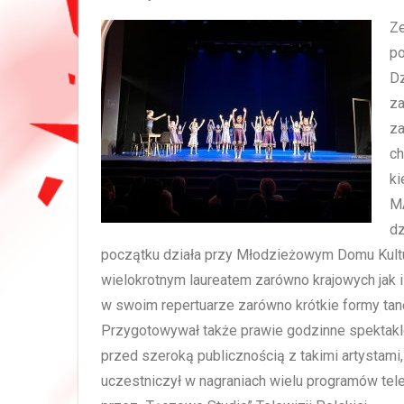
Ze
po
Dz
z
za
ch
ki
MA
dz
początku działa przy Młodzieżowym Domu Kultury
wielokrotnym laureatem zarówno krajowych jak 
w swoim repertuarze zarówno krótkie formy tane
Przygotowywał także prawie godzinne spektak
przed szeroką publicznością z takimi artystam
uczestniczył w nagraniach wielu programów tele