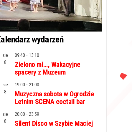
alendarz wydarzeń
sie
09:40
-
13:10
8
Zielono mi…, Wakacyjne
spacery z Muzeum
sie
19:00
-
21:00
8
Muzyczna sobota w Ogrodzie
Letnim SCENA coctail bar
sie
20:00
-
23:59
8
Silent Disco w Szybie Maciej