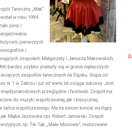
spół Taneczny „Mak”
wstał w roku 1984.
ięki pasji i
aangażowaniu
łożycieli, pierwszych
oreografów i
Zo
erujących zespołem Małgorzaty i Janusza Makowskich,
Ki bardzo szybko znalazły się w gronie najlepszych
iecięcych zespołów tanecznych na Śląsku. Grupa od
 nr 1 w Zabrzu i już od wielu lat osiąga sukcesy. Jest
i międzynarodowych przeglądów i festiwali. Zespół ma
czne do muzyki współczesnej, jak i klasycznej.
le tańca współczesnego. Ma na swoim koncie występy
i, jak Majka Jeżowska czy Robert Janowski. Zespół
wizyjnych, np. Tik-Tak, „Małe Musicale”, realizowane