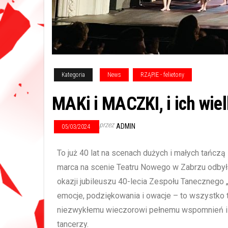
Kategoria
News
RZĄPIE - felietony
MAKi i MACZKI, i ich wiel
przez
ADMIN
05/03/2024
To już 40 lat na scenach dużych i małych tańcz
marca na scenie Teatru Nowego w Zabrzu odbyła
okazji jubileuszu 40-lecia Zespołu Tanecznego
emocje, podziękowania i owacje – to wszystko
niezwykłemu wieczorowi pełnemu wspomnień i
tancerzy.