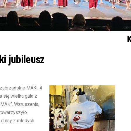
K
ki jubileusz
ą zabrzańskie MAKi. 4
 się wielka gala z
 „MAK”. Wzruszenia,
 towarzyszyło
 dumy z młodych