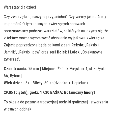
Warsztaty dla dzieci
Czy zwierzęta są naszymi przyjaciółmi? Czy wiemy jak możemy
im pomóc? O tym i o innych zwierzęcych sprawach
porozmawiamy podczas warsztatów, na których nauczymy się, że
z tektury można wyczarować absolutnie wyjątkowe zwierzątka.
Zajęcia poprzedzone będą bajkami z serii
Reksio
: „Reksio i
Jamnik”, „Reksio i paw” oraz serii
Bolek i Lolek
: „Opiekunowie
zwierząt”.
Czas trwania:
75 min |
Miejsce:
Żłobek Miejski nr 1, ul. Łużycka
6A, Bytom |
Wiek dzieci:
3+ |
Bilety:
30 zł (dziecko + 1 opiekun)
29.05 (piątek), godz. 17.30
BAŚKA: Botaniczny linoryt
To okazja do poznania tradycyjnej techniki graficznej i stworzenia
własnych odbitek