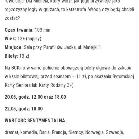
rewolucja. Dla Michela, który widzi, jak jego przywileje jako
mężczyzny legły w gruzach, to katastrofa. Wrócą czy będą chcieli
zostać?
Czas trwania:
103 min
Wiek:
12+ (napisy)
Miejsce:
Sala przy Parafii św. Jacka, ul. Matejki 1
Bilety:
13 zł
Na BCKino w samo południe obowiązują bilety ulgowe do zakupu
w kasie biletowej, przed seansem – 11 zł, po okazaniu Bytomskiej
Karty Seniora lub Karty Rodziny 3+).
20.05, godz. 12.00 oraz 18.00
22.05, godz. 18.00
WARTOŚĆ SENTYMENTALNA
dramat, komedia, Dania, Francja, Niemcy, Norwegia, Szwecja,