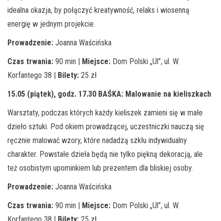
idealna okazja, by połączyć kreatywność, relaks i wiosenną
energię w jednym projekcie.
Prowadzenie:
Joanna Waścińska
Czas trwania:
90 min |
Miejsce:
Dom Polski „Ul”, ul. W.
Korfantego 38 |
Bilety:
25 zł
15.05 (piątek), godz. 17.30
BAŚKA: Malowanie na kieliszkach
Warsztaty, podczas których każdy kieliszek zamieni się w małe
dzieło sztuki. Pod okiem prowadzącej, uczestniczki nauczą się
ręcznie malować wzory, które nadadzą szkłu indywidualny
charakter. Powstałe dzieła będą nie tylko piękną dekoracją, ale
też osobistym upominkiem lub prezentem dla bliskiej osoby.
Prowadzenie:
Joanna Waścińska
Czas trwania:
90 min |
Miejsce:
Dom Polski „Ul”, ul. W.
Korfantego 38 |
Bilety:
25 zł