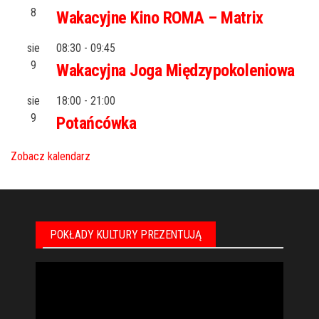
8
Wakacyjne Kino ROMA – Matrix
sie
08:30
-
09:45
9
Wakacyjna Joga Międzypokoleniowa
sie
18:00
-
21:00
9
Potańcówka
Zobacz kalendarz
POKŁADY KULTURY PREZENTUJĄ
Odtwarzacz
video