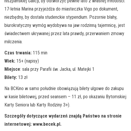
hiszpańskiej Galicji, by odtworzyć pewne lato z własnej młodości.
17-letnia Marina przyjeżdża do miasteczka Vigo po dokument,
niezbędny, by dostała studenckie stypendium. Pozornie błahy,
biurokratyczny wymóg wydobywa na jaw rodzinną tajemnicę, jest
świadectwem ukrywanej przez lata prawdy, przerwaniem zmowy
milczenia.
Czas trwania:
115 min
Wiek:
15+ (napisy)
Miejsce
: sala przy Parafii św. Jacka, ul. Matejki 1
Bilety:
13 zł
Na BCKino w samo południe obowiązują bilety ulgowe do zakupu
w kasie biletowej, przed seansem – 11 zł, po okazaniu Bytomskiej
Karty Seniora lub Karty Rodziny 3+).
Szczegóły dotyczące wydarzeń znajdą Państwo na stronie
internetowej: www.becek.pl.