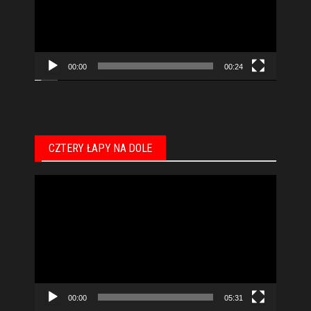
00:00
00:24
CZTERY ŁAPY NA DOLE
Odtwarzacz
video
00:00
05:31