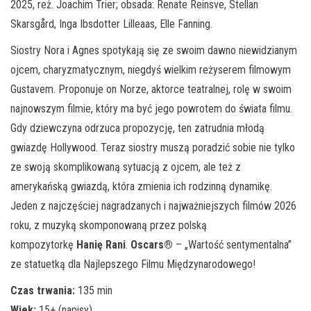
2025, reż. Joachim Trier; obsada: Renate Reinsve, Stellan
Skarsgård, Inga Ibsdotter Lilleaas, Elle Fanning.
Siostry Nora i Agnes spotykają się ze swoim dawno niewidzianym
ojcem, charyzmatycznym, niegdyś wielkim reżyserem filmowym
Gustavem. Proponuje on Norze, aktorce teatralnej, rolę w swoim
najnowszym filmie, który ma być jego powrotem do świata filmu.
Gdy dziewczyna odrzuca propozycję, ten zatrudnia młodą
gwiazdę Hollywood. Teraz siostry muszą poradzić sobie nie tylko
ze swoją skomplikowaną sytuacją z ojcem, ale też z
amerykańską gwiazdą, która zmienia ich rodzinną dynamikę.
Jeden z najczęściej nagradzanych i najważniejszych filmów 2026
roku, z muzyką skomponowaną przez polską
kompozytorkę
Hanię Rani
.
Oscars®
– „Wartość sentymentalna”
ze statuetką dla Najlepszego Filmu Międzynarodowego!
Czas trwania:
135 min
Wiek:
15+ (napisy)