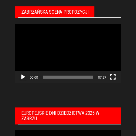
ZABRZAŃSKA SCENA PROPOZYCJI
Odtwarzacz
video
00:00
07:27
EUROPEJSKIE DNI DZIEDZICTWA 2025 W
ZABRZU
Odtwarzacz