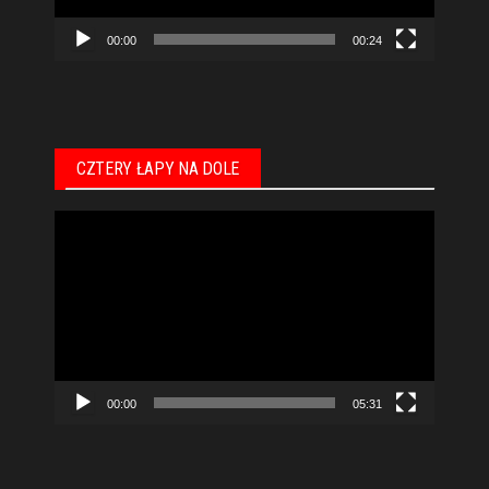
00:00
00:24
CZTERY ŁAPY NA DOLE
Odtwarzacz
video
00:00
05:31