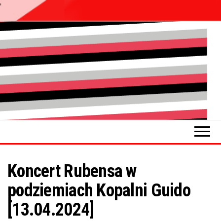
'
Przejdź
do
Pokładykultury.eu
Zabrzański
treści
szybowskaz
wydarzeń
Koncert Rubensa w
podziemiach Kopalni Guido
[13.04.2024]