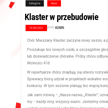
Kategoria
News
Klaster w przebudowie
przez
ADMIN
19/09/2024
Chór Mieszany Klaster zaczyna nowy sezon, a 
Poszukuje też nowych osób, a szczególnie gło
lub doświadczenie chóralne. Próby chóru odbywa
Wolności 416.
W repertuarze chóru znajdują się utwory rozrywko
Śpiewacy biorą udział w projektach wokalno-inst
konkursy. W tym sezonie planują też więcej kon
Jak sami mówią –
„Nasza nazwa, „Klaster”, ozna
my – każdy inny, wszyscy ważni. Jesteśmy otwar