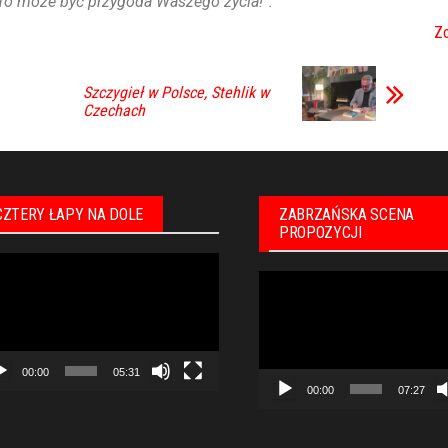
 To może być przygoda Waszego życia!”.
Zo
Szczygieł w Polsce, Stehlik w
Czechach
CZTERY ŁAPY NA DOLE
ZABRZAŃSKA SCENA
PROPOZYCJI
warzacz
Odtwarzacz
eo
video
00:00
05:31
00:00
07:27