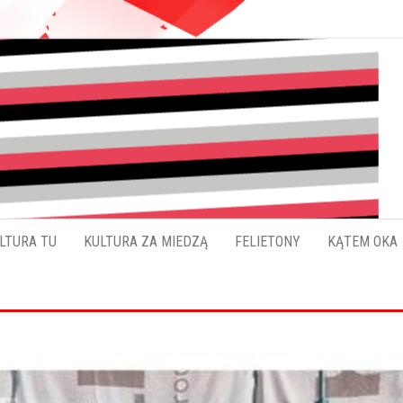
Pokładykultury.eu
Zabrzański
szybowskaz
wydarzeń
LTURA TU
KULTURA ZA MIEDZĄ
FELIETONY
KĄTEM OKA