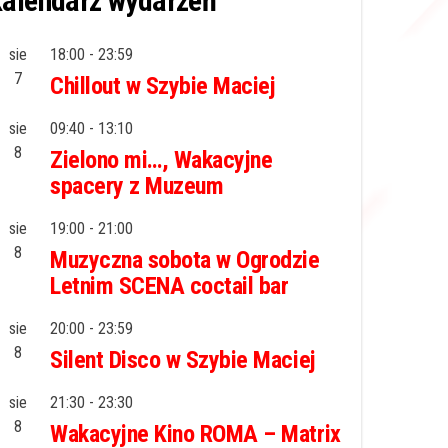
alendarz wydarzeń
sie
18:00
-
23:59
7
Chillout w Szybie Maciej
sie
09:40
-
13:10
8
Zielono mi…, Wakacyjne
spacery z Muzeum
sie
19:00
-
21:00
8
Muzyczna sobota w Ogrodzie
Letnim SCENA coctail bar
sie
20:00
-
23:59
8
Silent Disco w Szybie Maciej
sie
21:30
-
23:30
8
Wakacyjne Kino ROMA – Matrix