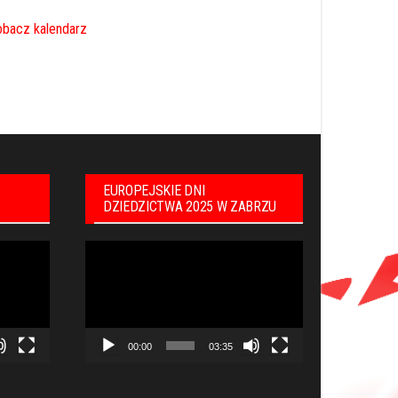
bacz kalendarz
EUROPEJSKIE DNI
DZIEDZICTWA 2025 W ZABRZU
Odtwarzacz
video
00:00
03:35