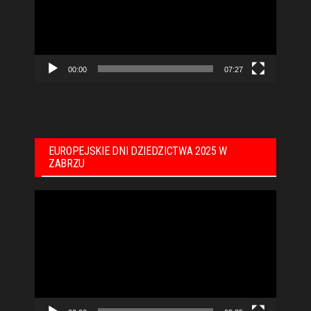
00:00
07:27
EUROPEJSKIE DNI DZIEDZICTWA 2025 W
ZABRZU
Odtwarzacz
video