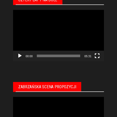
Odtwarzacz
video
00:00
05:31
ZABRZAŃSKA SCENA PROPOZYCJI
Odtwarzacz
video