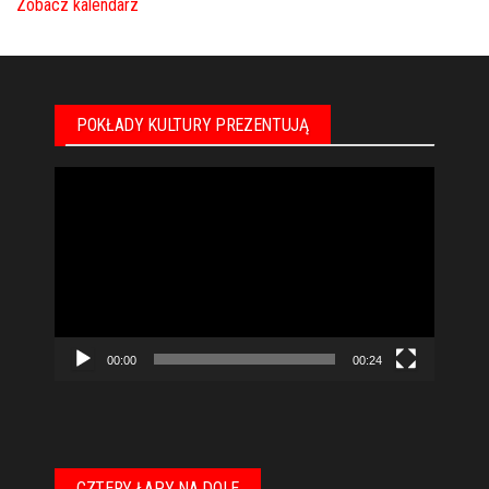
Zobacz kalendarz
POKŁADY KULTURY PREZENTUJĄ
Odtwarzacz
video
00:00
00:24
CZTERY ŁAPY NA DOLE