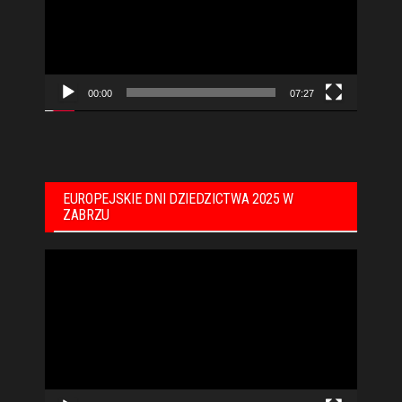
00:00
07:27
EUROPEJSKIE DNI DZIEDZICTWA 2025 W
ZABRZU
Odtwarzacz
video