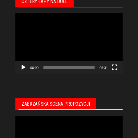
CZTERY ŁAPY NA DOLE
Odtwarzacz
video
00:00
05:31
ZABRZAŃSKA SCENA PROPOZYCJI
Odtwarzacz
video