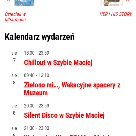
Dzieciak w
HER i HIS STORY
filharmonii
Kalendarz wydarzeń
sie
18:00
-
23:59
7
Chillout w Szybie Maciej
sie
09:40
-
13:10
8
Zielono mi…, Wakacyjne spacery z
Muzeum
sie
20:00
-
23:59
8
Silent Disco w Szybie Maciej
sie
21:30
-
23:30
8