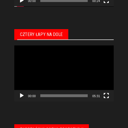
00:00
00:24
CZTERY ŁAPY NA DOLE
Odtwarzacz
video
00:00
05:31