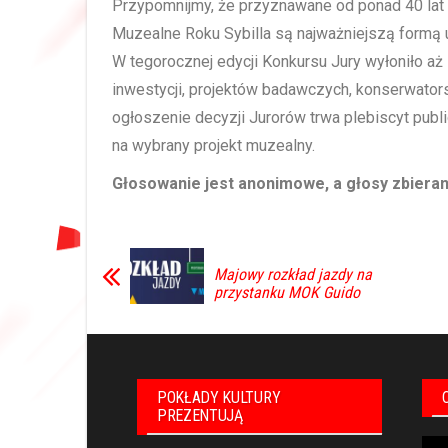
Przypomnijmy, że przyznawane od ponad 40 lat 
Muzealne Roku Sybilla są najważniejszą formą 
W tegorocznej edycji Konkursu Jury wyłoniło aż
inwestycji, projektów badawczych, konserwators
ogłoszenie decyzji Jurorów trwa plebiscyt pub
na wybrany projekt muzealny.
Głosowanie jest anonimowe, a głosy zbierane
Majowy rozkład jazdy na
przystanku MOK Guido
POKŁADY KULTURY
PREZENTUJĄ