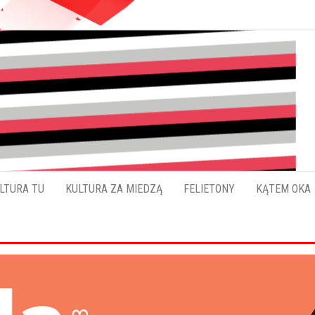
Pokładykultury.eu
Zabrzański
szybowskaz
wydarzeń
LTURA TU
KULTURA ZA MIEDZĄ
FELIETONY
KĄTEM OKA