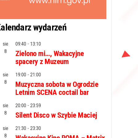
alendarz wydarzeń
sie
09:40
-
13:10
8
Zielono mi…, Wakacyjne
spacery z Muzeum
sie
19:00
-
21:00
8
Muzyczna sobota w Ogrodzie
Letnim SCENA coctail bar
sie
20:00
-
23:59
8
Silent Disco w Szybie Maciej
sie
21:30
-
23:30
8