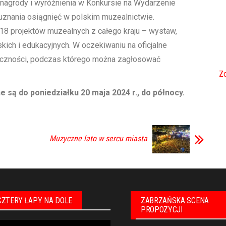
nagrody i wyróżnienia w Konkursie na Wydarzenie
uznania osiągnięć w polskim muzealnictwie.
 18 projektów muzealnych z całego kraju – wystaw,
kich i edukacyjnych. W oczekiwaniu na oficjalne
liczności, podczas którego można zagłosować
Zo
 są do poniedziałku 20 maja 2024 r., do północy.
Muzyczne lato w sercu miasta
CZTERY ŁAPY NA DOLE
ZABRZAŃSKA SCENA
PROPOZYCJI