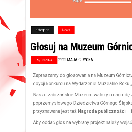
Kategoria
News
Głosuj na Muzeum Górni
przez
MAJA GIRYCKA
09/05/2024
Zapraszamy do głosowania na Muzeum Górnictw
edycji konkursu na Wydarzenie Muzealne Roku „
Nasze zabrzańskie Muzeum walczy o nagrodę za 
poprzemysłowego Dziedzictwa Górnego Śląska” –
przyznawana jest też
Nagroda publiczności
– 
Aby oddać głos na wybrany projekt należy wejść