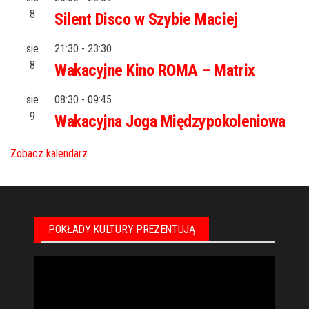
8
Silent Disco w Szybie Maciej
sie
21:30
-
23:30
8
Wakacyjne Kino ROMA – Matrix
sie
08:30
-
09:45
9
Wakacyjna Joga Międzypokoleniowa
Zobacz kalendarz
POKŁADY KULTURY PREZENTUJĄ
Odtwarzacz
video