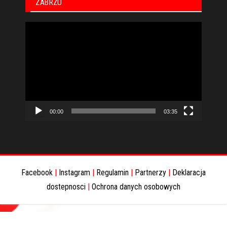
ZABRZU
Odtwarzacz
video
00:00
03:35
Facebook
|
Instagram
|
Regulamin
|
Partnerzy
|
Deklaracja
dostepnosci
|
Ochrona danych osobowych