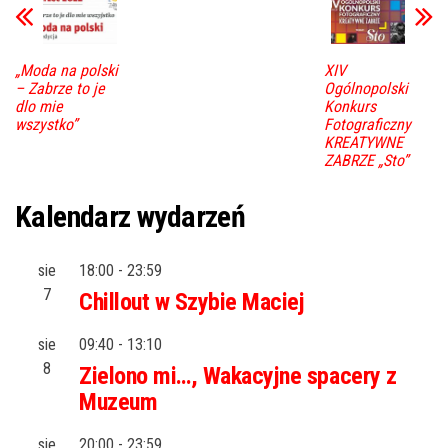
„Moda na polski
XIV
– Zabrze to je
Ogólnopolski
dlo mie
Konkurs
wszystko”
Fotograficzny
KREATYWNE
ZABRZE „Sto”
Kalendarz wydarzeń
sie
18:00
-
23:59
7
Chillout w Szybie Maciej
sie
09:40
-
13:10
8
Zielono mi…, Wakacyjne spacery z
Muzeum
sie
20:00
-
23:59