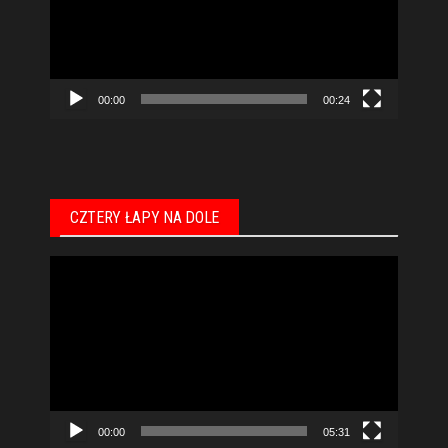
00:00
00:24
CZTERY ŁAPY NA DOLE
Odtwarzacz
video
00:00
05:31